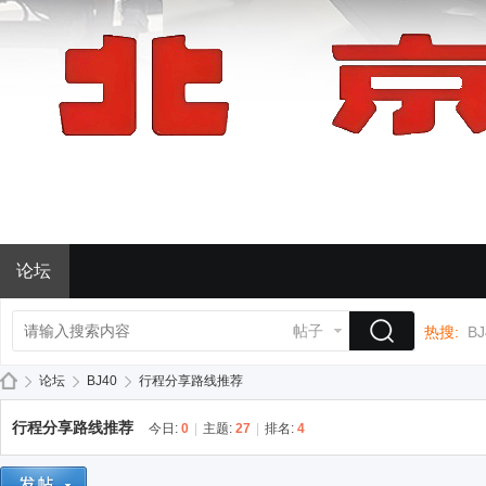
论坛
帖子
热搜:
BJ
论坛
BJ40
行程分享路线推荐
行程分享路线推荐
今日:
0
|
主题:
27
|
排名:
4
BJ
»
›
›