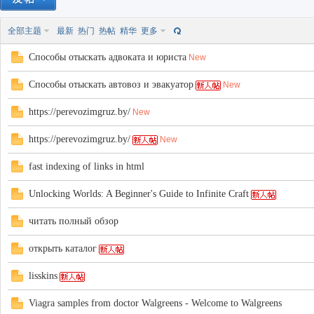
全部主题
最新
热门
热帖
精华
更多
Способы отыскать адвоката и юриста
New
Способы отыскать автовоз и эвакуатор
New
https://perevozimgruz.by/
New
40
https://perevozimgruz.by/
New
fast indexing of links in html
Unlocking Worlds: A Beginner's Guide to Infinite Craft
читать полный обзор
открыть каталог
lisskins
Viagra samples from doctor Walgreens - Welcome to Walgreens