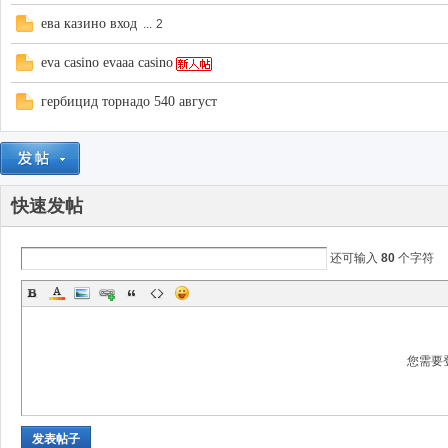
ева казино вход
...
2
eva casino evaaa casino
гербицид торнадо 540 август
快速发帖
还可输入
80
个字符
您需要
发表帖子