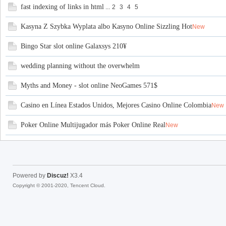
fast indexing of links in html
...
2
3
4
5
Kasyna Z Szybka Wyplata albo Kasyno Online Sizzling Hot
New
Bingo Star slot online Galaxsys 210¥
wedding planning without the overwhelm
Myths and Money - slot online NeoGames 571$
Casino en Línea Estados Unidos, Mejores Casino Online Colombia
New
Poker Online Multijugador más Poker Online Real
New
Powered by
Discuz!
X3.4
Copyright © 2001-2020, Tencent Cloud.