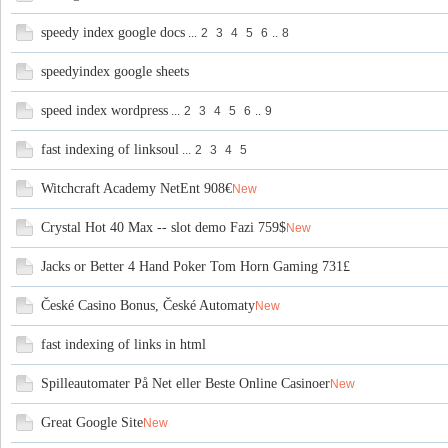
speedy index google docs
...
2
3
4
5
6
..
8
speedyindex google sheets
speed index wordpress
...
2
3
4
5
6
..
9
fast indexing of linksoul
...
2
3
4
5
Witchcraft Academy NetEnt 908€
New
Crystal Hot 40 Max -- slot demo Fazi 759$
New
Jacks or Better 4 Hand Poker Tom Horn Gaming 731£
České Casino Bonus, České Automaty
New
fast indexing of links in html
Spilleautomater På Net eller Beste Online Casinoer
New
Great Google Site
New