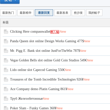
最新热门
最新精华
最新回复
最新发表
抢沙发
我的帖子
标题
Clicking Here compasswallet
New
Panda Queen slot online Design Works Gaming 477$
New
40
Mr. Pigg E. Bank slot online JustForTheWin 787$
New
Vegas Golden Bells slot online Gold Coin Studios 549€
New
Lido online slot Capecod Gaming 550€
New
Treasures of the Tomb Incredible Technologies 926¥
New
Ace Company demo Platin Gaming 861¥
New
Труб Железобетонные
New
Poker Slam - Funky Games 360¥
New