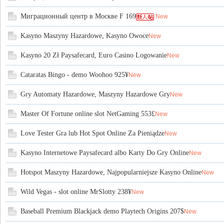
Миграционный центр в Москве F 169
New
Kasyno Maszyny Hazardowe, Kasyno Owoce
New
Kasyno 20 Zł Paysafecard, Euro Casino Logowanie
New
Cataratas Bingo - demo Woohoo 925¥
New
Gry Automaty Hazardowe, Maszyny Hazardowe Gry
New
Master Of Fortune online slot NetGaming 553£
New
Love Tester Gra lub Hot Spot Online Za Pieniądze
New
Kasyno Internetowe Paysafecard albo Karty Do Gry Online
New
Hotspot Maszyny Hazardowe, Najpopularniejsze Kasyno Online
New
Wild Vegas - slot online MrSlotty 238¥
New
Baseball Premium Blackjack demo Playtech Origins 207$
New