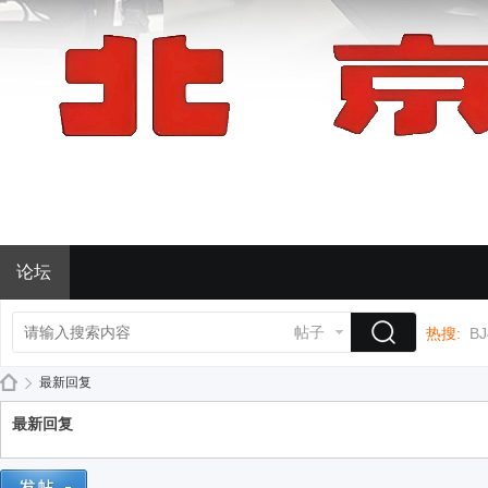
论坛
帖子
热搜:
BJ
最新回复
最新回复
BJ
›