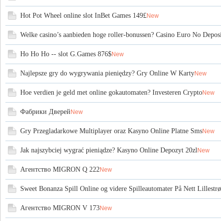
Hot Pot Wheel online slot InBet Games 149£
New
Welke casino’s aanbieden hoge roller-bonussen? Casino Euro No Depos
Ho Ho Ho -- slot G.Games 876$
New
Najlepsze gry do wygrywania pieniędzy? Gry Online W Karty
New
Hoe verdien je geld met online gokautomaten? Investeren Crypto
New
Фабрики Дверей
New
Gry Przegladarkowe Multiplayer oraz Kasyno Online Platne Sms
New
Jak najszybciej wygrać pieniądze? Kasyno Online Depozyt 20zl
New
Агентство MIGRON Q 222
New
Sweet Bonanza Spill Online og videre Spilleautomater På Nett Lillest
Агентство MIGRON V 173
New