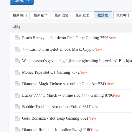
最新热门
最新精华
最新回复
最新发表
抢沙发
我的帖子
标题
Peach Frenzy -- slot demo Reel Time Gaming 359€
New
777 Casino Trustpilot en ook Markt Crypto
New
40
Welke casino’s geven dagelijkse terugbetaling bij verlies? Blackja
Money Pipe slot CT Gaming 737£
New
Diamond Magic Deluxe slot online GameArt 534¥
New
Lucky 7777 3 March -- online slot 7777 Gaming 879€
New
Bubble Trouble - slot online Yolted 661£
New
Gold Bonanza - slot Leap Gaming 662¥
New
Diamond Roulette slot online Ezugi 116€
New