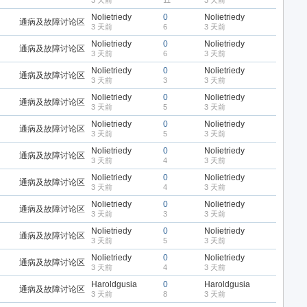
3 天前
11
3 天前
Nolietriedy
0
Nolietriedy
通病及故障讨论区
3 天前
6
3 天前
Nolietriedy
0
Nolietriedy
通病及故障讨论区
3 天前
6
3 天前
Nolietriedy
0
Nolietriedy
通病及故障讨论区
3 天前
3
3 天前
Nolietriedy
0
Nolietriedy
通病及故障讨论区
3 天前
5
3 天前
Nolietriedy
0
Nolietriedy
通病及故障讨论区
3 天前
5
3 天前
Nolietriedy
0
Nolietriedy
通病及故障讨论区
3 天前
4
3 天前
Nolietriedy
0
Nolietriedy
通病及故障讨论区
3 天前
4
3 天前
Nolietriedy
0
Nolietriedy
通病及故障讨论区
3 天前
3
3 天前
Nolietriedy
0
Nolietriedy
通病及故障讨论区
3 天前
5
3 天前
Nolietriedy
0
Nolietriedy
通病及故障讨论区
3 天前
4
3 天前
Haroldgusia
0
Haroldgusia
通病及故障讨论区
3 天前
8
3 天前