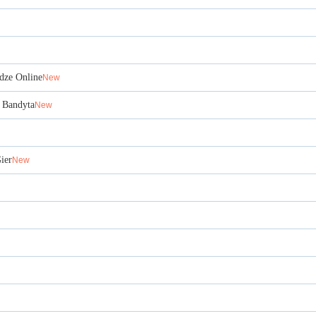
dze Online
New
 Bandyta
New
ier
New