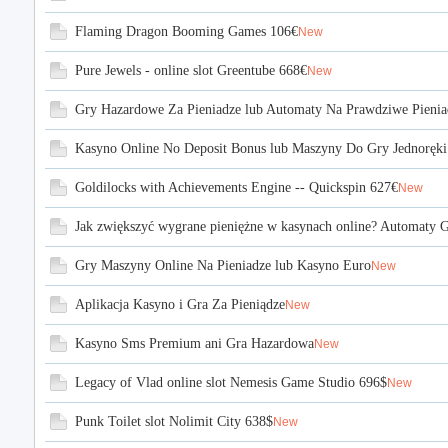
Flaming Dragon Booming Games 106€
New
Pure Jewels - online slot Greentube 668€
New
Gry Hazardowe Za Pieniadze lub Automaty Na Prawdziwe Pienia
Kasyno Online No Deposit Bonus lub Maszyny Do Gry Jednoręki
Goldilocks with Achievements Engine -- Quickspin 627€
New
Jak zwiększyć wygrane pieniężne w kasynach online? Automaty G
Gry Maszyny Online Na Pieniadze lub Kasyno Euro
New
Aplikacja Kasyno i Gra Za Pieniądze
New
Kasyno Sms Premium ani Gra Hazardowa
New
Legacy of Vlad online slot Nemesis Game Studio 696$
New
Punk Toilet slot Nolimit City 638$
New