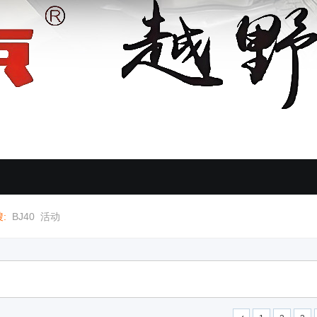
:
BJ40
活动