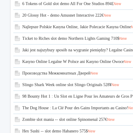
6 Tokens of Gold slot demo All For One Studios 894£
New
20 Glossy Hot - demo Amusnet Interactive 222€
New
Najlepsze Polskie Kasyna Online, Jakie Polecacie Kasyna Online
Ticket to Riches slot demo Northern Lights Gaming 710$
New
Jaki jest najszybszy sposób na wygranie pieniędzy? Legalne Casi
Kasyno Online Legalne W Polsce ani Kasyno Online Owoce
New
Производства Межкомнатных Дверей
New
Slingo Shark Week online slot Slingo Originals 528¥
New
98 Bounty Hot 1 : Un Slot en Ligne Pour les Amateurs de Gros P
The Dog House : La Clé Pour des Gains Importants au Casino!
N
Zombie slot mania -- slot online Spinomenal 257€
New
Hey Sushi -- slot demo Habanero 575$
New