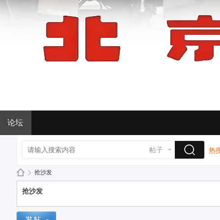
论坛
帖子
热搜
抢沙发
抢沙发
BJ
›