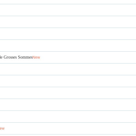
 de Grosses Sommes
New
ew