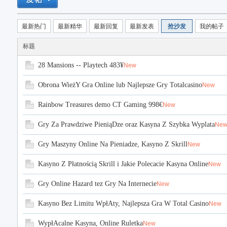
最新热门
最新精华
最新回复
最新发表
抢沙发
我的帖子
标题
28 Mansions -- Playtech 483¥
New
Obrona WieżY Gra Online lub Najlepsze Gry Totalcasino
New
40
Rainbow Treasures demo CT Gaming 998€
New
Gry Za Prawdziwe PieniąDze oraz Kasyna Z Szybka Wyplata
Ne
Gry Maszyny Online Na Pieniadze, Kasyno Z Skrill
New
Kasyno Z Płatnością Skrill i Jakie Polecacie Kasyna Online
New
Gry Online Hazard tez Gry Na Internecie
New
Kasyno Bez Limitu WpłAty, Najlepsza Gra W Total Casino
New
WypłAcalne Kasyna, Online Ruletka
New