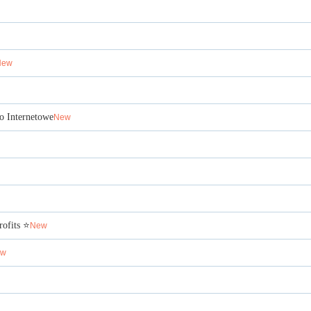
New
no Internetowe
New
rofits ⭐
New
ew