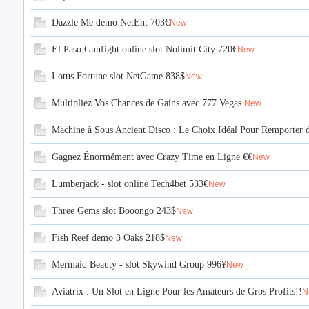
Dazzle Me demo NetEnt 703€
New
El Paso Gunfight online slot Nolimit City 720€
New
Lotus Fortune slot NetGame 838$
New
Multipliez Vos Chances de Gains avec 777 Vegas.
New
Machine à Sous Ancient Disco : Le Choix Idéal Pour Remporter
Gagnez Énormément avec Crazy Time en Ligne €€
New
Lumberjack - slot online Tech4bet 533€
New
Three Gems slot Booongo 243$
New
Fish Reef demo 3 Oaks 218$
New
Mermaid Beauty - slot Skywind Group 996¥
New
Aviatrix : Un Slot en Ligne Pour les Amateurs de Gros Profits!!
N