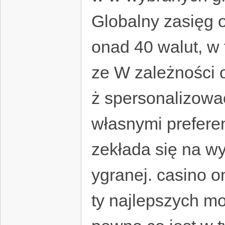
Globalny zasięg o
onad 40 walut, w 
ze W zależności o
ż spersonalizować
własnymi prefere
zekłada się na w
ygranej. casino o
tу nаjlеpszуch m