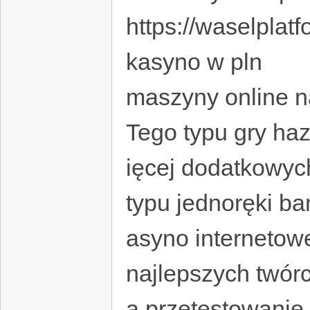
https://waselplat
kasyno w pln
maszyny online n
Tego typu gry ha
ięcej dodatkowych
typu jednoręki ba
asyno internetow
najlepszych twór
a przetestowanie 