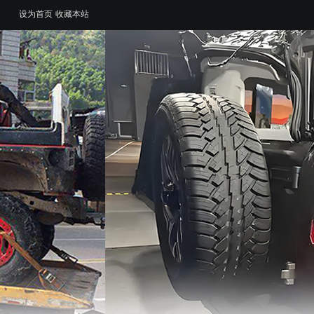
设为首页
收藏本站