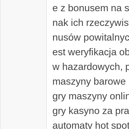
e z bonusem na st
nak ich rzeczywi
nusów powitalnyc
est weryfikacja o
w hazardowych, p
maszyny barowe
gry maszyny onli
gry kasyno za pr
automaty hot spot