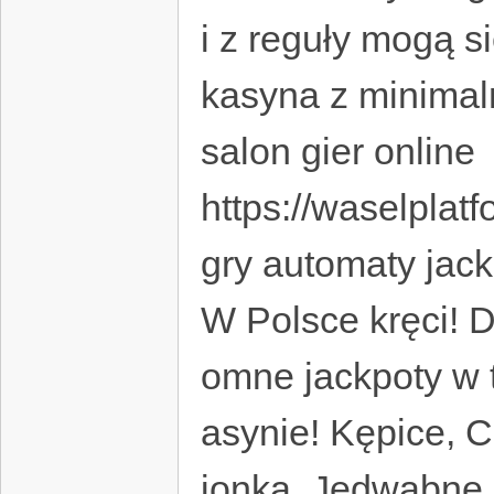
i z reguły mogą s
kasyna z minimal
salon gier online
https://waselplat
gry automaty jack
W Polsce kręci! D
omne jackpoty w t
asynie! Kępice, 
ionka, Jedwabne,