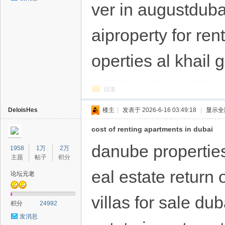
ver in augustduba
aiproperty for re
operties al khail 
回复
DeloisHes
楼主
|
发表于 2026-6-16 03:49:18
|
显示全
cost of renting apartments in dubai
danube properties
1958
1万
2万
主题
帖子
积分
eal estate return
论坛元老
villas for sale du
积分
24992
发消息