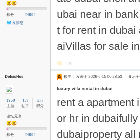
ubai near in ban
积分
24992
发消息
t for rent in dub
aiVillas for sale 
回复
DeloisHes
楼主
|
发表于 2026-6-15 00:28:53
|
显示全
luxury villa rental in dubai
rent a apartment 
1958
1万
2万
主题
帖子
积分
or hr in dubaifull
论坛元老
dubaiproperty all 
积分
24992