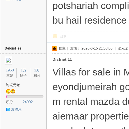
potshariah compli
bu hail residence
回复
DeloisHes
楼主
|
发表于 2026-6-15 21:58:00
|
显示全
District 11
Villas for sale in
1958
1万
2万
主题
帖子
积分
eyondjumeirah gol
论坛元老
m rental mazda du
积分
24992
发消息
aiemaar properties