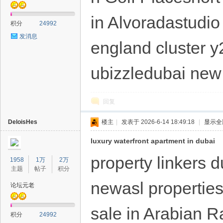
in Alvoradastudio 
积分
24992
发消息
england cluster y
ubizzledubai new 
回复
DeloisHes
楼主
|
发表于 2026-6-14 18:49:18
|
显示全
luxury waterfront apartment in dubai
property linkers 
1958
1万
2万
主题
帖子
积分
newasl properties
论坛元老
sale in Arabian R
积分
24992