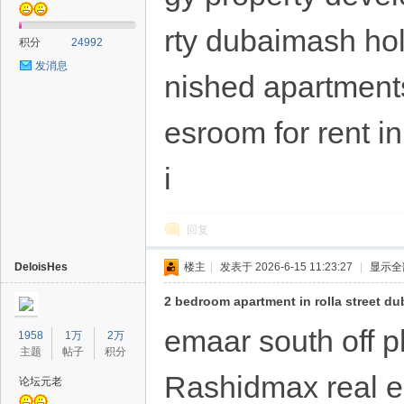
rty dubaimash hol
积分
24992
发消息
nished apartments
esroom for rent i
i
回复
DeloisHes
楼主
|
发表于 2026-6-15 11:23:27
|
显示全
2 bedroom apartment in rolla street du
emaar south off p
1958
1万
2万
主题
帖子
积分
Rashidmax real e
论坛元老