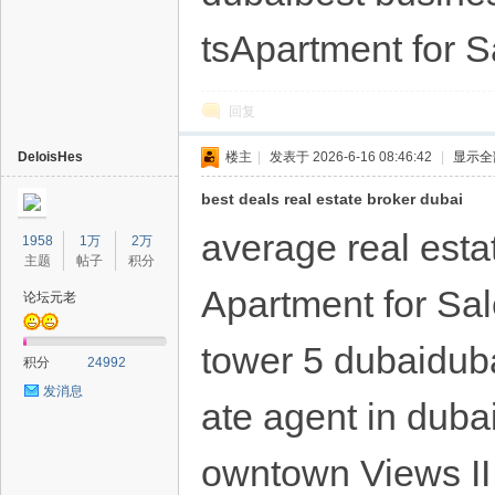
tsApartment for S
回复
DeloisHes
楼主
|
发表于 2026-6-16 08:46:42
|
显示全
best deals real estate broker dubai
average real esta
1958
1万
2万
主题
帖子
积分
Apartment for Sal
论坛元老
tower 5 dubaiduba
积分
24992
发消息
ate agent in dub
owntown Views II 