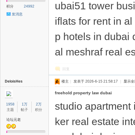
ubai51 tower bus
积分
24992
发消息
iflats for rent in
p hotels in dubai
al meshraf real e
回复
DeloisHes
楼主
|
发表于 2026-6-15 21:58:17
|
显示全
freehold property law dubai
studio apartment i
1958
1万
2万
主题
帖子
积分
ker real estate in
论坛元老