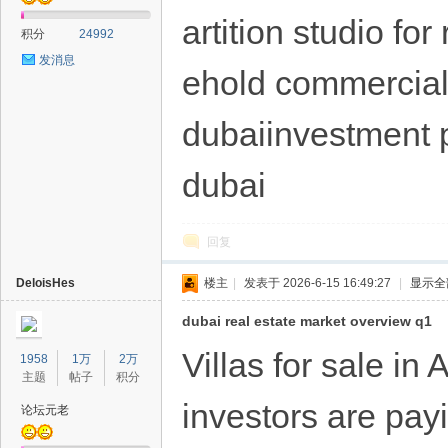
artition studio fo
积分
24992
发消息
ehold commercial 
dubaiinvestment 
dubai
回复
DeloisHes
楼主
|
发表于 2026-6-15 16:49:27
|
显示全
dubai real estate market overview q1
Villas for sale i
1958
1万
2万
主题
帖子
积分
investors are pay
论坛元老