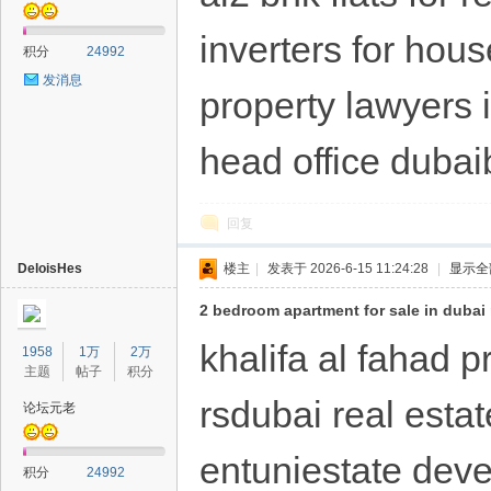
inverters for hous
积分
24992
发消息
property lawyers 
head office dubai
回复
DeloisHes
楼主
|
发表于 2026-6-15 11:24:28
|
显示全
2 bedroom apartment for sale in dubai
khalifa al fahad 
1958
1万
2万
主题
帖子
积分
rsdubai real estat
论坛元老
entuniestate deve
积分
24992