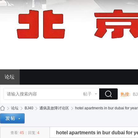
论坛
帖子
热搜:
BJ
论坛
BJ40
通病及故障讨论区
hotel apartments in bur dubai for year
hotel apartments in bur dubai for ye
查看:
45
|
回复:
4
BJ
»
›
›
›