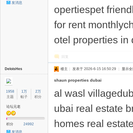
发消息
opertiespet frien
for rent monthlyc
otel properties in
回复
DeloisHes
楼主
|
发表于 2026-6-15 16:50:29
|
显示全
shaun properties dubai
al wasl villagedub
1958
1万
2万
主题
帖子
积分
ubai real estate 
论坛元老
homes real estate
积分
24992
发消息