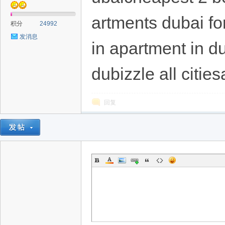
artments dubai fo
积分
24992
发消息
in apartment in d
dubizzle all citie
回复