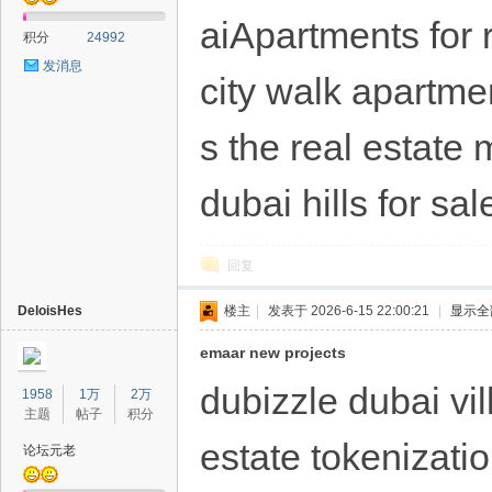
aiApartments for
积分
24992
发消息
city walk apartmen
s the real estate m
dubai hills for sal
回复
DeloisHes
楼主
|
发表于 2026-6-15 22:00:21
|
显示全
emaar new projects
dubizzle dubai vil
1958
1万
2万
主题
帖子
积分
estate tokenizatio
论坛元老