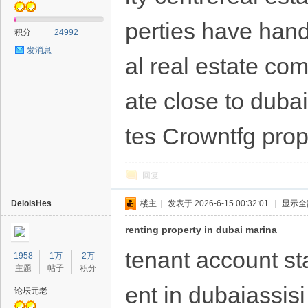
perties have hand
积分
24992
发消息
al real estate co
ate close to duba
tes Crowntfg prop
回复
DeloisHes
楼主
|
发表于 2026-6-15 00:32:01
|
显示全
renting property in dubai marina
tenant account st
1958
1万
2万
主题
帖子
积分
ent in dubaiassis
论坛元老