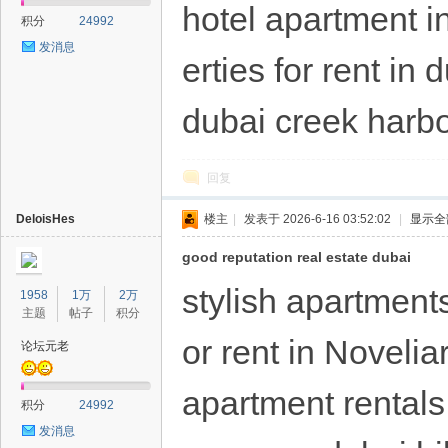
hotel apartment i
积分
24992
发消息
erties for rent in
dubai creek harbo
回复
DeloisHes
楼主
|
发表于 2026-6-16 03:52:02
|
显示全
good reputation real estate dubai
stylish apartments
1958
1万
2万
主题
帖子
积分
or rent in Noveli
论坛元老
apartment rentals
积分
24992
发消息