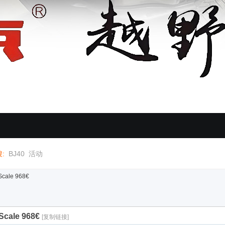
:
BJ40
活动
Scale 968€
Scale 968€
[复制链接]