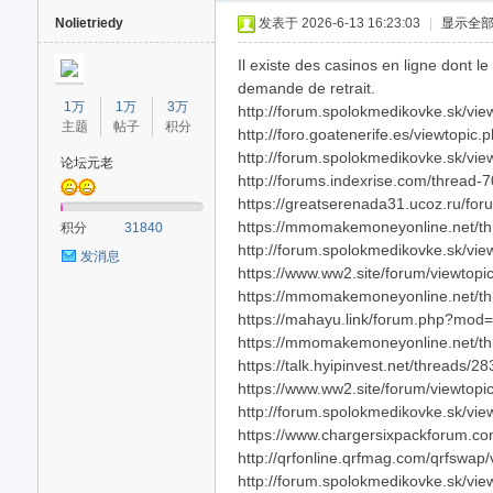
Nolietriedy
发表于 2026-6-13 16:23:03
|
显示全
Il existe des casinos en ligne dont l
demande de retrait.
1万
1万
3万
http://forum.spolokmedikovke.sk/vi
主题
帖子
积分
http://foro.goatenerife.es/viewtopi
http://forum.spolokmedikovke.sk/vi
论坛元老
http://forums.indexrise.com/thread-
https://greatserenada31.ucoz.ru/fo
40
https://mmomakemoneyonline.net/thr
积分
31840
http://forum.spolokmedikovke.sk/vi
发消息
https://www.ww2.site/forum/viewtop
https://mmomakemoneyonline.net/threa
https://mahayu.link/forum.php?mod
https://mmomakemoneyonline.net/thr
https://talk.hyipinvest.net/threads/2
https://www.ww2.site/forum/viewtop
http://forum.spolokmedikovke.sk/vi
https://www.chargersixpackforum.co
http://qrfonline.qrfmag.com/qrfswap
http://forum.spolokmedikovke.sk/vi