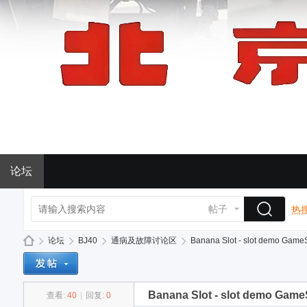
论坛
帖子
热搜
论坛
BJ40
通病及故障讨论区
Banana Slot - slot demo Game
Banana Slot - slot demo Game
查看:
40
|
回复:
0
BJ
»
›
›
›