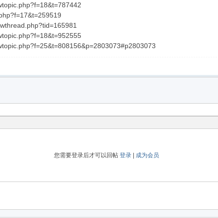
ewtopic.php?f=18&t=787442
c.php?f=17&t=259519
howthread.php?tid=165981
ewtopic.php?f=18&t=952555
viewtopic.php?f=25&t=808156&p=2803073#p2803073
您需要登录后才可以回帖
登录
|
成为会员