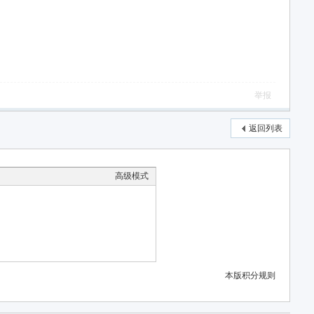
举报
返回列表
高级模式
本版积分规则