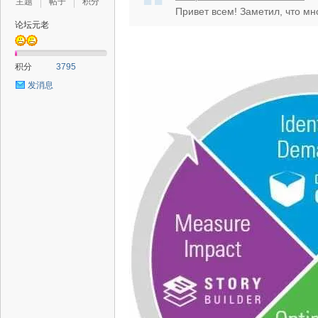
主题
帖子
积分
Привет всем! Заметил, что мн
论坛元老
积分
3795
发消息