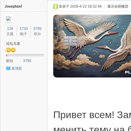
Josephzef
发表于 2026-4-22 18:32:46
|
显示全部楼层
129
1733
3795
主题
帖子
积分
论坛元老
40
积分
3795
发消息
Привет всем! За
менить тему на 