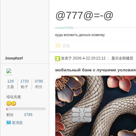
@777@=-@
куда вложить деньги новичку
回复
Josephzef
发表于 2026-4-22 20:22:12
|
显示全部楼层
мобильный банк с лучшими услови
129
1733
3795
主题
帖子
积分
论坛元老
积分
3795
发消息