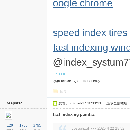
oogle chrome
speed index tires
fast indexing wi
@index_systum7
куда вложить деньги новичку
回复
Josephzef
发表于 2026-4-27 20:33:43
|
显示全部楼层
fast indexing pandas
129
1733
3795
Josephzef ??? 2026-4-22 18:32