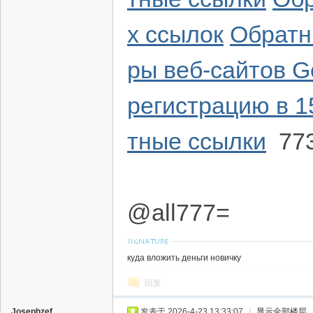
х ссылок
Обратн
ры веб-сайтов G
регистрацию в 1
тные ссылки
77
@all777=
куда вложить деньги новичку
回复
Josephzef
发表于 2026-4-23 13:33:07
|
显示全部楼层