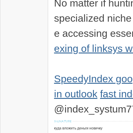
No matter if hunti
specialized niche
e accessing essen
exing of linksys
SpeedyIndex goo
in outlook
fast in
@index_systum7
куда вложить деньги новичку