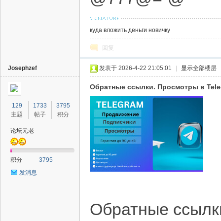
куда вложить деньги новичку
回复
Josephzef
发表于 2026-4-22 21:05:01
|
显示全部楼层
Обратные ссылки. Просмотры в Tel
129
1733
3795
主题
帖子
积分
论坛元老
积分
3795
发消息
Обратные ссылк