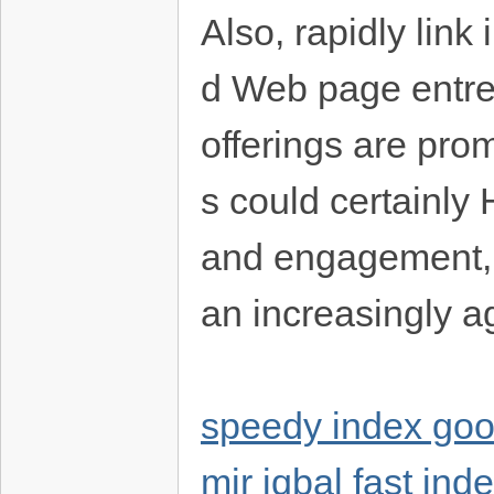
Also, rapidly lin
d Web page entrep
offerings are pro
s could certainly 
and engagement, u
an increasingly a
speedy index goo
mir iqbal
fast ind