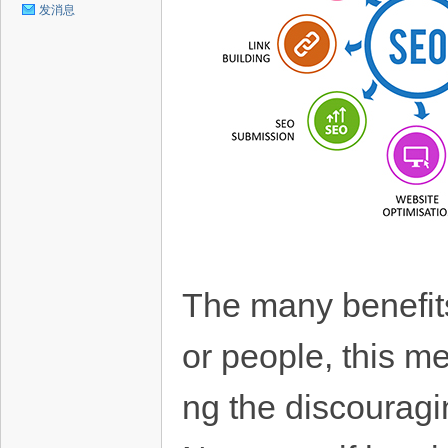
发消息
The many benefits
or people, this me
ng the discouragi