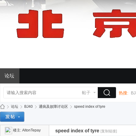
论坛
帖子
热搜:
BJ
论坛
BJ40
通病及故障讨论区
speed index of tyre
楼主:
AltonTepay
speed index of tyre
[复制链接]
BJ
»
›
›
›