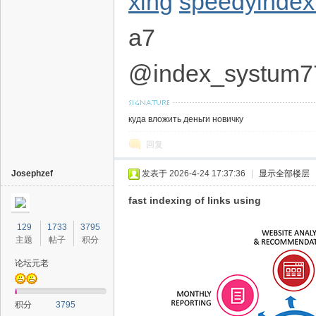
xing
speedyindex
a7
@index_systum7
куда вложить деньги новичку
回复
Josephzef
发表于 2026-4-24 17:37:36
|
显示全部楼层
fast indexing of links using
129
1733
3795
主题
帖子
积分
论坛元老
积分
3795