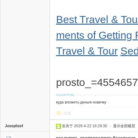
Best Travel & To
ments of Getting 
Travel & Tour
Sed
prosto_=455465
куда вложить деньги новичку
回复
Josephzef
发表于 2026-4-22 16:29:30
|
显示全部楼层
как купить криптовалюту безопасно