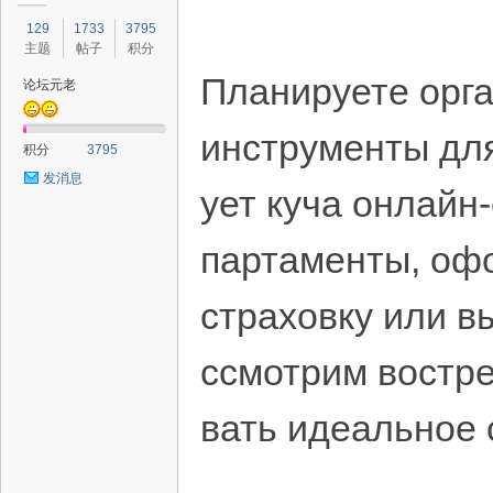
129
1733
3795
主题
帖子
积分
Планируете орга
论坛元老
инструменты для
积分
3795
发消息
ует куча онлайн
партаменты, оф
страховку или в
ссмотрим востре
вать идеальное