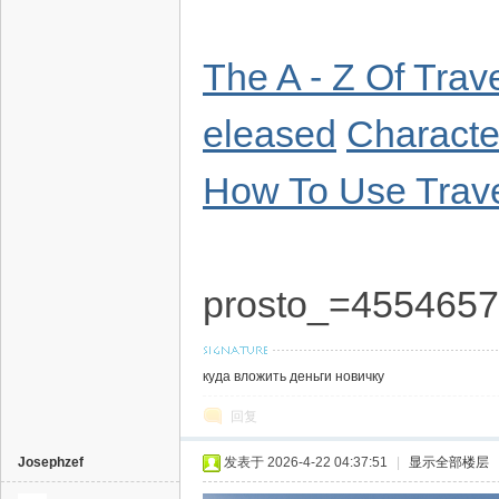
The A - Z Of Trav
eleased
Character
How To Use Trave
prosto_=455465
куда вложить деньги новичку
回复
Josephzef
发表于 2026-4-22 04:37:51
|
显示全部楼层