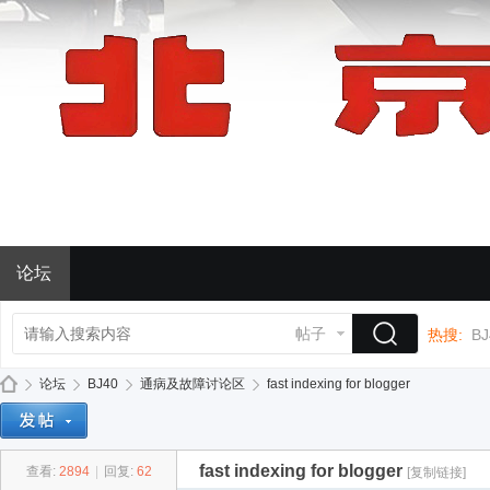
论坛
帖子
热搜:
BJ
论坛
BJ40
通病及故障讨论区
fast indexing for blogger
fast indexing for blogger
查看:
2894
|
回复:
62
[复制链接]
BJ
»
›
›
›