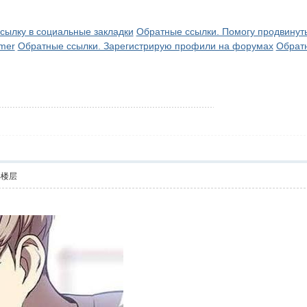
сылку в социальные закладки
Обратные ссылки. Помогу продвинуть
mer
Обратные ссылки. Зарегистрирую профили на форумах
Обратн
部楼层