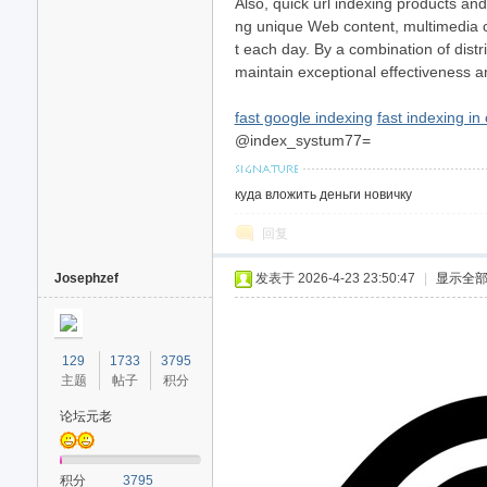
Also, quick url indexing products and
ng unique Web content, multimedia co
t each day. By a combination of distr
maintain exceptional effectiveness a
fast google indexing
fast indexing in
@index_systum77=
куда вложить деньги новичку
回复
Josephzef
发表于 2026-4-23 23:50:47
|
显示全
129
1733
3795
主题
帖子
积分
论坛元老
积分
3795