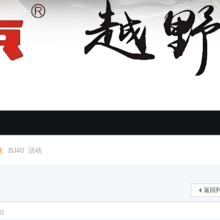
:
BJ40
活动
返回
]