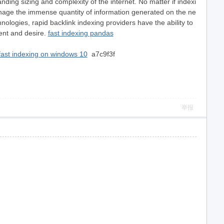
nding sizing and complexity of the internet. No matter if indexi
manage the immense quantity of information generated on the ne
nologies, rapid backlink indexing providers have the ability to
ment and desire.
fast indexing pandas
fast indexing on windows 10
a7c9f3f
举报