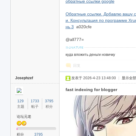
обратные ссылки google
Обратные ссылки. Добавлю вашу с
и. Консультация по программе Xru
нь 3
a020cfe
@all777=
куда вложить деньги новичку
回复
Josephzef
发表于 2026-4-23 13:48:00
|
显示全
fast indexing for blogger
129
1733
3795
主题
帖子
积分
论坛元老
积分
3795