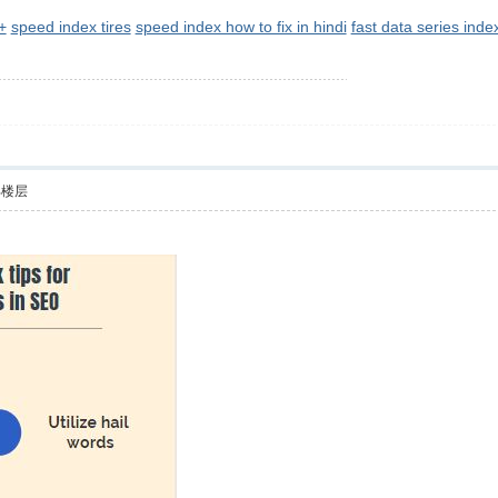
+
speed index tires
speed index how to fix in hindi
fast data series ind
部楼层