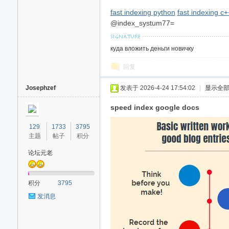
fast indexing python
fast indexing c+
@index_systum77=
куда вложить деньги новичку
回复
Josephzef
发表于 2026-4-24 17:54:02
|
显示全
speed index google docs
129
1733
3795
主题
帖子
积分
论坛元老
积分
3795
发消息