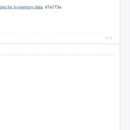
exing for in-memory data
d7a773a
举报