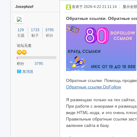
Josephzef
发表于 2026-4-22 21:11:14
|
显示全
Обратные ссылки. Обратные сс
129
1733
3795
主题
帖子
积分
论坛元老
40
积分
3795
发消息
Обратные ссылки. Помощь продвиж
Обратные ссылки DoFollow
Я размещаю только на тех сайтах,
При работе с анкорами я размещаю
виде HTML-кода, и это очень плохо
Правильные обратные ссылки заста
авление сайта в базу.