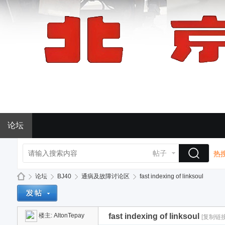
论坛
帖子
热搜
论坛
BJ40
通病及故障讨论区
fast indexing of linksoul
楼主:
AltonTepay
fast indexing of linksoul
[复制链接
BJ
»
›
›
›