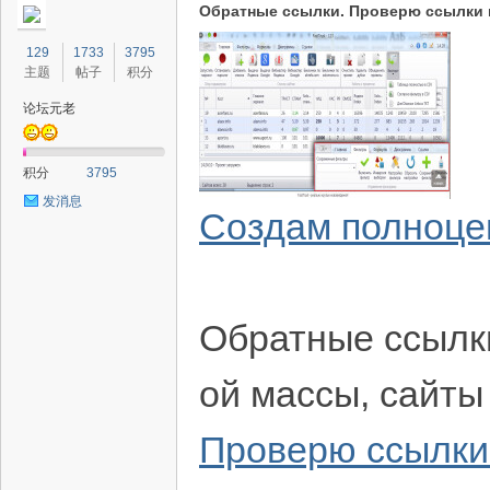
Обратные ссылки. Проверю ссылки 
129
1733
3795
主题
帖子
积分
论坛元老
积分
3795
发消息
Создам полноце
Обратные ссылк
ой массы, сайты
Проверю ссылки