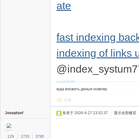
ate
fast indexing bac
indexing of links 
@index_systum7
куда вложить деньги новичку
回复
Josephzef
发表于 2026-4-27 23:52:37
|
显示全部楼层
129
1733
3795