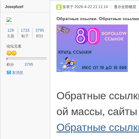
Josephzef
发表于 2026-4-22 21:11:14
|
显示全部楼层
Обратные ссылки. Обратные ссылки
129
1733
3795
主题
帖子
积分
论坛元老
40
积分
3795
发消息
Обратные ссылк
ой массы, сайты
Обратные ссылк