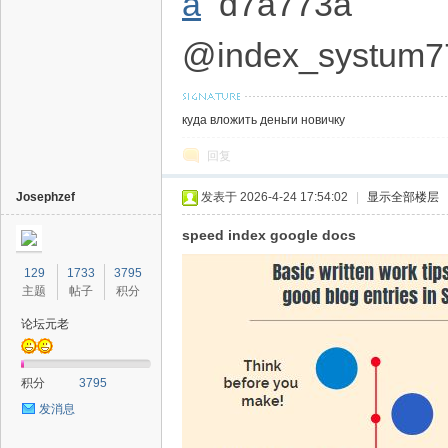
a
d7a773a
@index_systum7
куда вложить деньги новичку
回复
Josephzef
发表于 2026-4-24 17:54:02
|
显示全部楼层
speed index google docs
129
1733
3795
主题
帖子
积分
论坛元老
积分
3795
发消息