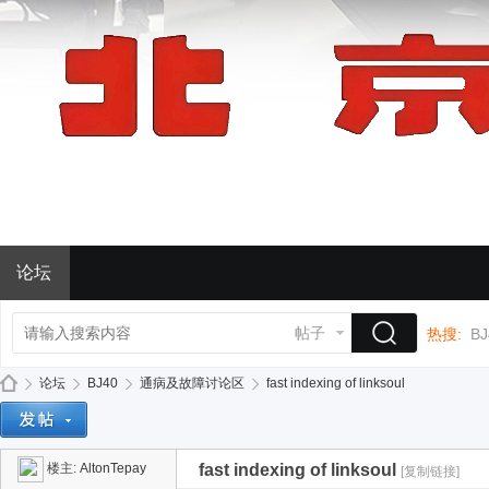
论坛
帖子
热搜:
BJ
论坛
BJ40
通病及故障讨论区
fast indexing of linksoul
楼主:
AltonTepay
fast indexing of linksoul
[复制链接]
BJ
»
›
›
›