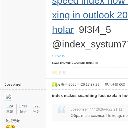
speed index how to
xing in outlook 2
holar
9f3f4_5
@index_systum7
куда вложить деньги новичку
回复
Josephzef
发表于 2026-4-26 17:37:29
|
显示全部楼层
index makes searching fast explain h
129
1733
3795
Josephzef ??? 2026-4-22 21:11
主题
帖子
积分
Обратные ссылки. Помощь про
论坛元老