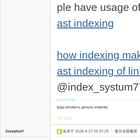
ple have usage of 
ast indexing
how indexing mak
ast indexing of li
@index_systum7
куда вложить деньги новичку
回复
Josephzef
发表于 2026-4-27 05:47:25
|
显示全部楼层