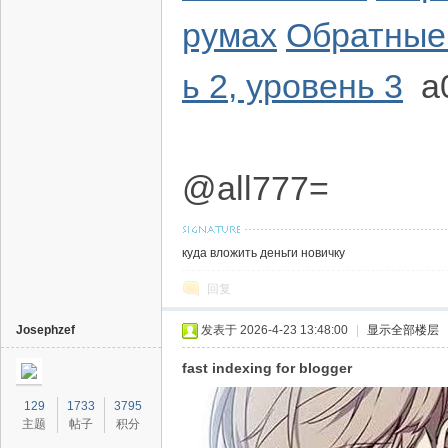
румах
Обратные 
ь 2, уровень 3
a0
@all777=
куда вложить деньги новичку
回复
Josephzef
发表于 2026-4-23 13:48:00
|
显示全部楼层
fast indexing for blogger
129
1733
3795
主题
帖子
积分