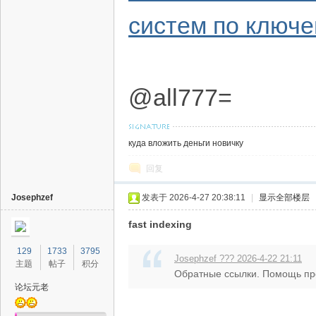
систем по ключ
@all777=
куда вложить деньги новичку
回复
Josephzef
发表于 2026-4-27 20:38:11
|
显示全部楼层
fast indexing
129
1733
3795
Josephzef ??? 2026-4-22 21:11
主题
帖子
积分
Обратные ссылки. Помощь про
论坛元老