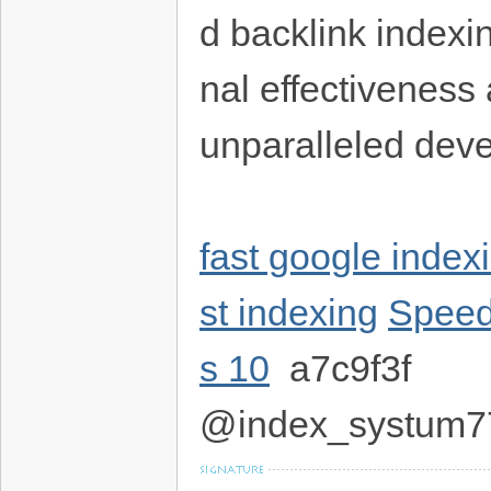
d backlink indexin
nal effectiveness 
unparalleled dev
fast google index
st indexing
Speed
s 10
a7c9f3f
@index_systum7