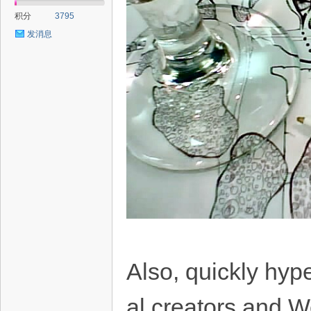
积分
3795
发消息
Also, quickly hyp
al creators and W