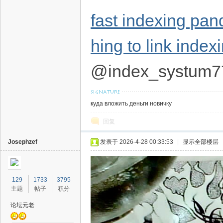
fast indexing pan
hing to link index
@index_systum7
куда вложить деньги новичку
回复
Josephzef
发表于 2026-4-28 00:33:53
|
显示全部楼层
129
1733
3795
主题
帖子
积分
论坛元老