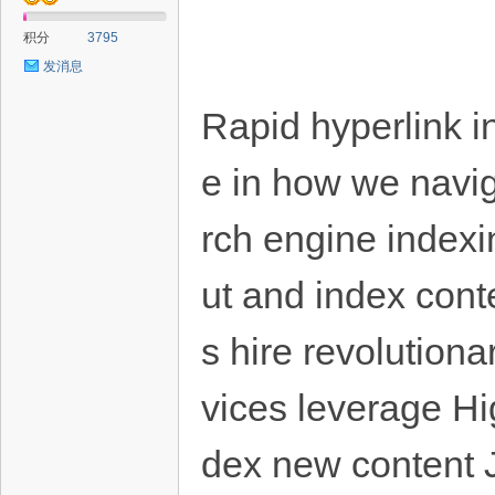
积分
3795
发消息
Rapid hyperlink i
e in how we naviga
rch engine indexi
ut and index cont
s hire revolution
vices leverage Hi
dex new content J