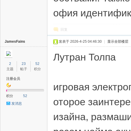
офия идентифик
回复
JamesFains
发表于 2026-4-25 04:46:30
|
显示全部楼层
Лутран Толпа
2
23
52
主题
帖子
积分
注册会员
игровая электро
积分
52
оторое заинтере
发消息
изайна, размаши