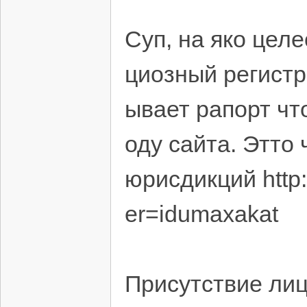
Суп, на яко цел
циозный регистр
ывает рапорт чт
оду сайта. Этто
юрисдикций http:
er=idumaxakat
Присутствие лиц