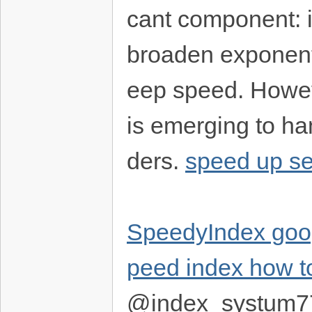
cant component: i
broaden exponentia
eep speed. Howev
is emerging to ha
ders.
speed up se
SpeedyIndex goo
peed index how to
@index_systum7