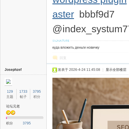
aster
bbbf9d7
@index_systum7
куда вложить деньги новичку
回复
Josephzef
发表于 2026-4-24 11:45:08
|
显示全部楼层
129
1733
3795
主题
帖子
积分
论坛元老
积分
3795