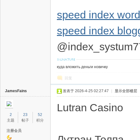
speed index wor
speed index blog
@index_systum7
куда вложить деньги новичку
回复
JamesFains
发表于 2026-4-25 02:27:47
|
显示全部楼层
Lutran Casino
2
23
52
主题
帖子
积分
注册会员
Лутран Толпа — 