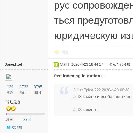
рус сопровожден
ться предуготов
юридическую изв
回复
Josephzef
发表于 2026-4-23 18:44:17
|
显示全部楼层
fast indexing in outlook
129
1733
3795
JulianEpide ??? 2026-4-20 08:40
主题
帖子
积分
JetX казино и особенности по
论坛元老
JetX казино ...
积分
3795
发消息