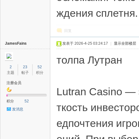
ждения сплетня.
回复
JamesFains
发表于 2026-4-25 03:24:17
|
显示全部楼层
толпа Лутран
2
23
52
主题
帖子
积分
注册会员
Lutran Casino —
积分
52
ткость инвестор
发消息
едпочтения игр