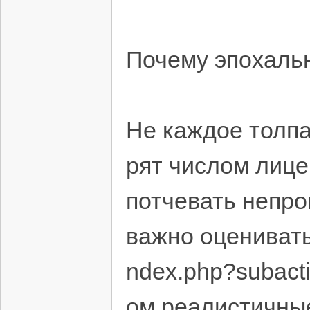
Почему эпохальн
Не каждое толпа
рят числом лице
потчевать непро
важно оценивать х
ndex.php?subacti
ом реалистичны