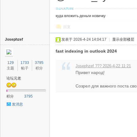
куда вложить деньги новичку
回复
Josephzef
发表于 2026-4-24 14:04:17
|
显示全部楼层
fast indexing in outlook 2024
129
1733
3795
Josephzef ??? 2026-4-22 11:21
主题
帖子
积分
Привет народ!
论坛元老
Созрел для важного поста сво
积分
3795
发消息