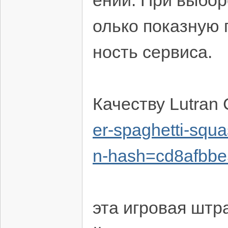
ений. При выбор
олько показную 
ность сервиса.
Качеству Lutran
er-spaghetti-squ
n-hash=cd8afbb
эта игровая шт