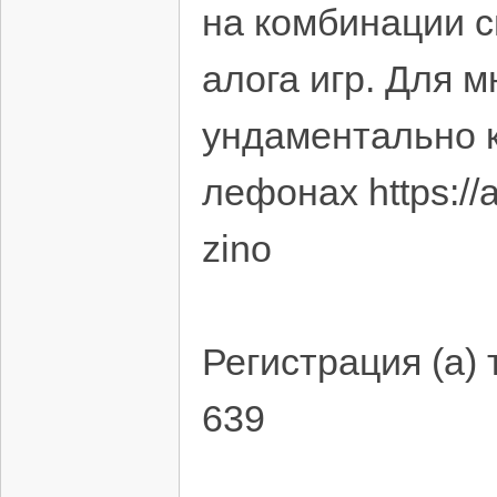
на комбинации с
алога игр. Для 
ундаментально к
лефонах https://a
zino
Регистрация (а) т
639