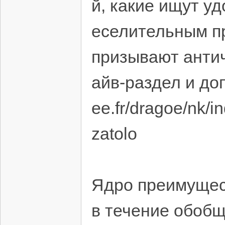
й, какие ищут у
еселительным п
призывают антич
айв-раздел и доп
ee.fr/dragoe/nk/
zatolo
Ядро преимущест
в течение обоб