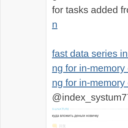
for tasks added 
n
fast data series 
ng for in-memory
ng for in-memory
@index_systum7
куда вложить деньги новичку
回复