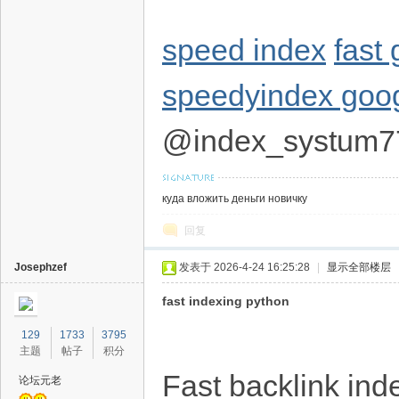
speed index
fast
speedyindex goog
@index_systum7
куда вложить деньги новичку
回复
Josephzef
发表于 2026-4-24 16:25:28
|
显示全部楼层
fast indexing python
129
1733
3795
主题
帖子
积分
Fast backlink ind
论坛元老