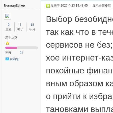
NormanEphep
发表于 2026-4-23 14:48:45
|
显示全部楼层
Выбор безобидн
0
8
18
так как что в т
主题
帖子
积分
新手上路
сервисов не без
40
积分
18
хое интернет-ка
发消息
покойные финан
вным образом ка
о прийти к избра
тановками выпла