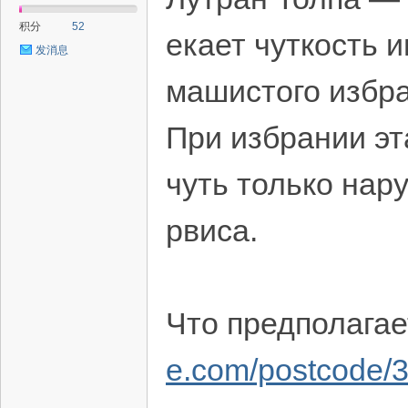
积分
52
екает чуткость 
发消息
машистого избра
При избрании э
чуть только нар
рвиса.
Что предполагае
e.com/postcode