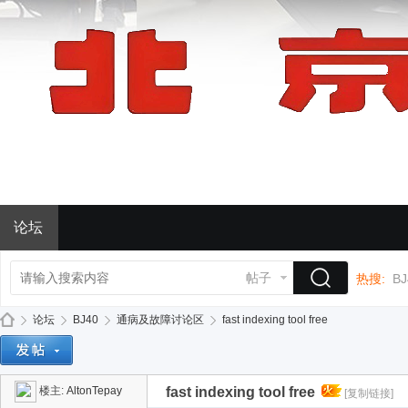
论坛
帖子
热搜:
BJ
论坛
BJ40
通病及故障讨论区
fast indexing tool free
楼主:
AltonTepay
fast indexing tool free
[复制链接]
BJ
»
›
›
›