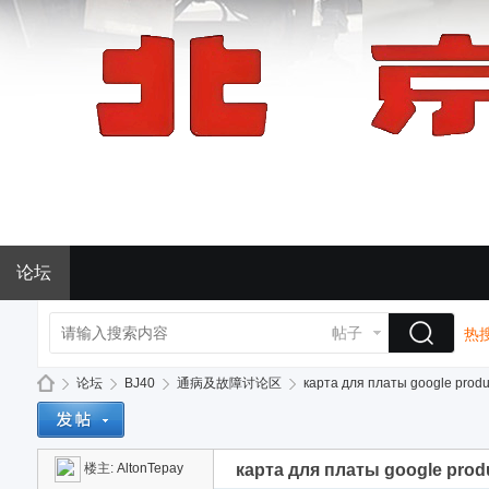
论坛
帖子
热搜
论坛
BJ40
通病及故障讨论区
карта для платы google product
楼主:
AltonTepay
карта для платы google prod
BJ
»
›
›
›