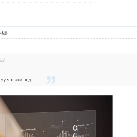
部楼层
:39
му что сам нед ...