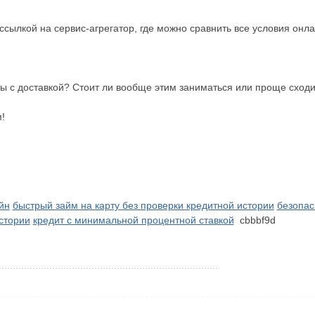
ссылкой на сервис-агрегатор, где можно сравнить все условия онла
рты с доставкой? Стоит ли вообще этим заниматься или проще сход
!
йн
быстрый займ на карту без проверки кредитной истории
безопас
истории
кредит с минимальной процентной ставкой
cbbbf9d