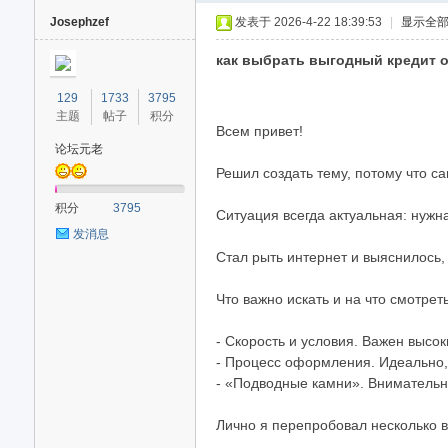
Josephzef
发表于 2026-4-22 18:39:53
|
显示全
как выбрать выгодный кредит 
129
1733
3795
主题
帖子
积分
Всем привет!
论坛元老
Решил создать тему, потому что с
40
积分
3795
Ситуация всегда актуальная: нужн
发消息
Стал рыть интернет и выяснилось,
Что важно искать и на что смотреть
- Скорость и условия. Важен высо
- Процесс оформления. Идеально, 
- «Подводные камни». Внимательн
Лично я перепробовал несколько 
.