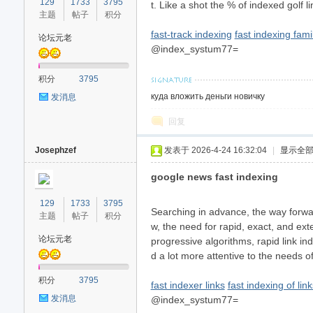
129
1733
3795
t. Like a shot the % of indexed golf
主题
帖子
积分
fast-track indexing
fast indexing fam
论坛元老
@index_systum77=
积分
3795
куда вложить деньги новичку
发消息
回复
Josephzef
发表于 2026-4-24 16:32:04
|
显示全
google news fast indexing
129
1733
3795
Searching in advance, the way forwar
主题
帖子
积分
w, the need for rapid, exact, and ex
论坛元老
progressive algorithms, rapid link in
d a lot more attentive to the needs o
积分
3795
fast indexer links
fast indexing of li
发消息
@index_systum77=