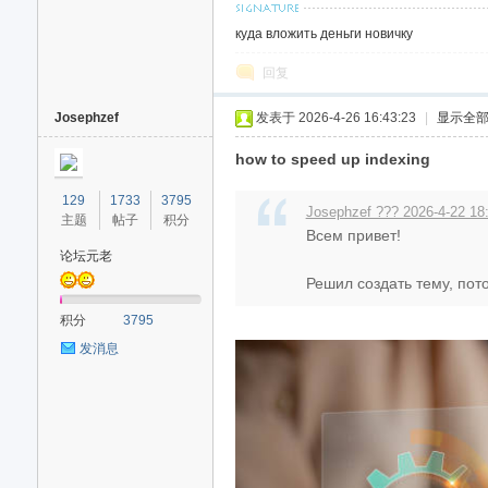
куда вложить деньги новичку
回复
Josephzef
发表于 2026-4-26 16:43:23
|
显示全
how to speed up indexing
129
1733
3795
Josephzef ??? 2026-4-22 18
主题
帖子
积分
Всем привет!
论坛元老
Решил создать тему, пото
积分
3795
发消息