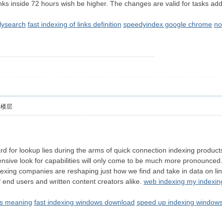
 links inside 72 hours wish be higher. The changes are valid for tasks 
ilysearch
fast indexing of links definition
speedyindex google chrome
no
部楼层
d for lookup lies during the arms of quick connection indexing product
tensive look for capabilities will only come to be much more pronounced
dexing companies are reshaping just how we find and take in data on line
f end users and written content creators alike.
web indexing my indexin
nks meaning
fast indexing windows download
speed up indexing window