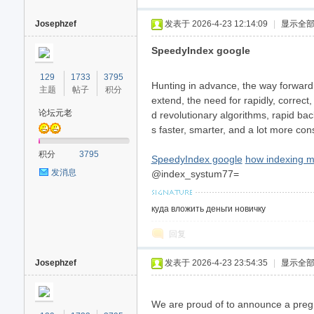
Josephzef
发表于 2026-4-23 12:14:09
|
显示全
SpeedyIndex google
129
1733
3795
Hunting in advance, the way forward 
主题
帖子
积分
extend, the need for rapidly, correc
论坛元老
d revolutionary algorithms, rapid bac
s faster, smarter, and a lot more con
积分
3795
SpeedyIndex google
how indexing m
发消息
@index_systum77=
куда вложить деньги новичку
回复
Josephzef
发表于 2026-4-23 23:54:35
|
显示全
We are proud of to announce a pregna