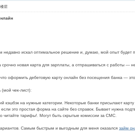
部楼层
онлайн
ам недавно искал оптимальное решение и, думаю, мой опыт будет 
а срочно новая карта для зарплаты, а отпрашиваться с работы — н
 что оформить дебетовую карту онлайн без посещения банка — это
 (мой чек-лист):
кий кэшбэк на нужные категории. Некоторые банки присылают карт
если это простая форма на сайте без справок. Бывает нужна подтв
о читайте тарифы!. Могут быть скрытые комиссии за СМС.
вариантов. Самым быстрым и выгодным для меня оказался
займ он