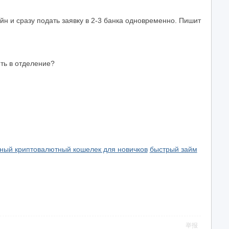
йн и сразу подать заявку в 2-3 банка одновременно. Пишит
ить в отделение?
ный криптовалютный кошелек для новичков
быстрый займ
举报