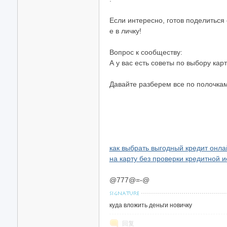
Если интересно, готов поделиться 
е в личку!
Вопрос к сообществу:
А у вас есть советы по выбору ка
Давайте разберем все по полочкам
как выбрать выгодный кредит онла
на карту без проверки кредитной 
@777@=-@
куда вложить деньги новичку
回复