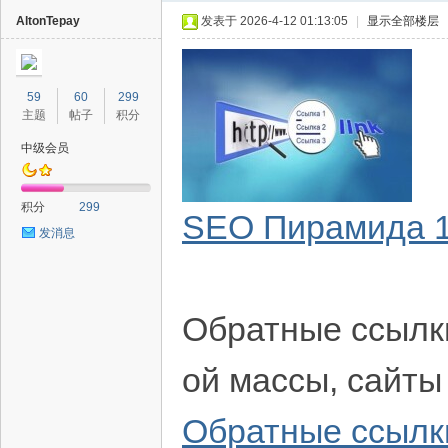
AltonTepay
发表于 2026-4-12 01:13:05
|
显示全部楼层
59
60
299
主题
帖子
积分
中级会员
40
积分
299
SEO Пирамида 1
发消息
Обратные ссылк
ой массы, сайты
Обратные ссылк