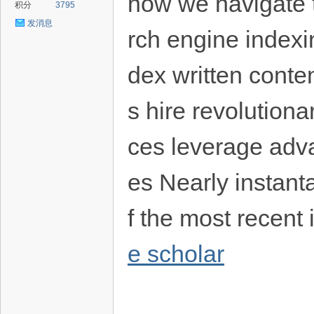
how we navigate 
积分
3795
发消息
rch engine indexi
dex written conten
s hire revolutiona
ces leverage adva
es Nearly instant
f the most recent 
e scholar