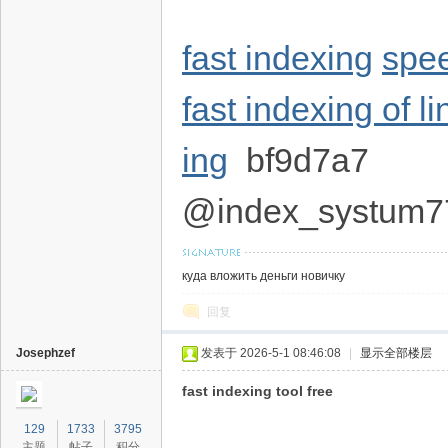
fast indexing
spe
fast indexing of 
ing
bf9d7a7
@index_systum7
куда вложить деньги новичку
回复
Josephzef
发表于 2026-5-1 08:46:08
|
显示全部楼层
fast indexing tool free
129
1733
3795
主题
帖子
积分