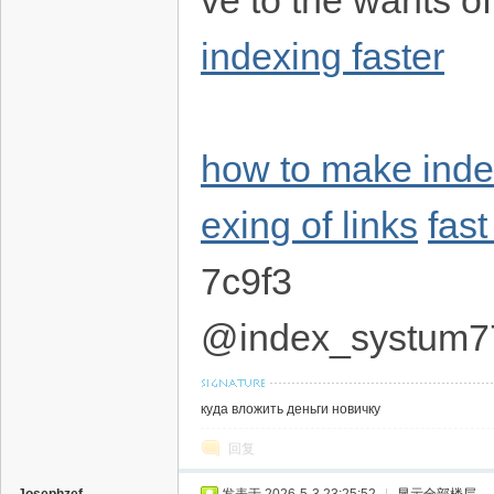
ve to the wants o
indexing faster
how to make index
exing of links
fast
7c9f3
@index_systum7
куда вложить деньги новичку
回复