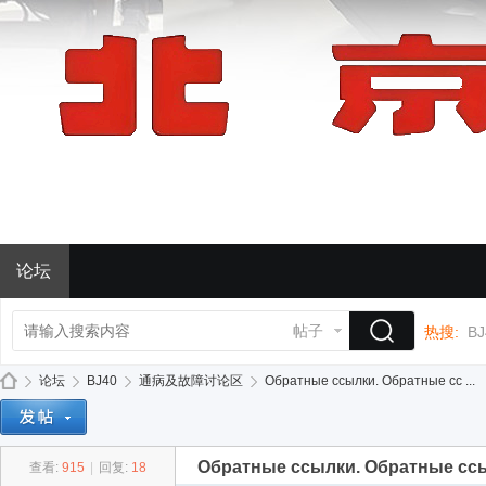
论坛
帖子
热搜:
BJ
论坛
BJ40
通病及故障讨论区
Обратные ссылки. Обратные сс ...
Обратные ссылки. Обратные сс
查看:
915
|
回复:
18
BJ
»
›
›
›