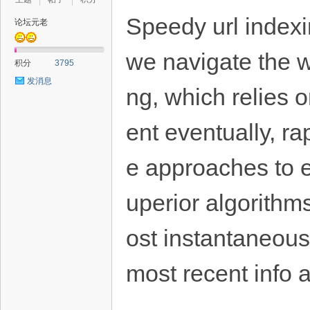
Speedy url indexi
论坛元老
we navigate the w
积分
3795
发消息
ng, which relies o
ent eventually, ra
e approaches to e
uperior algorithm
ost instantaneous
most recent info at