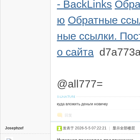
- BackLinks
Обра
ю
Обратные ссыл
ные ссылки. Пос
о сайта
d7a773
@all777=
куда вложить деньги новичку
回复
Josephzef
发表于 2026-5-5 07:22:21
|
显示全部楼层