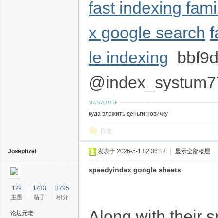
fast indexing fam
x google search
f
le indexing
bbf9
@index_systum7
куда вложить деньги новичку
回复
Josephzef
发表于 2026-5-1 02:36:12
|
显示全部楼层
speedyindex google sheets
129
1733
3795
主题
帖子
积分
Along with their 
论坛元老