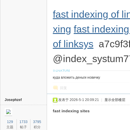
fast indexing of 
xing
fast indexing
of linksys
a7c9f3
@index_systum7
куда вложить деньги новичку
回复
Josephzef
发表于 2026-5-1 20:09:21
|
显示全部楼层
fast indexing sites
129
1733
3795
主题
帖子
积分