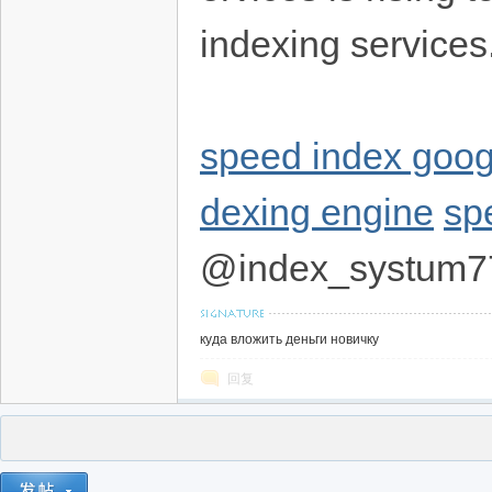
indexing services
speed index goog
dexing engine
sp
@index_systum7
куда вложить деньги новичку
回复