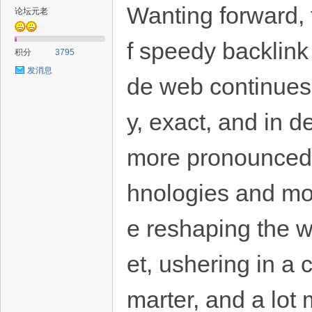
Wanting forward, 
论坛元老
f speedy backlink
积分
3795
发消息
de web continues 
y, exact, and in d
more pronounced. 
hnologies and mod
e reshaping the w
et, ushering in a 
marter, and a lot