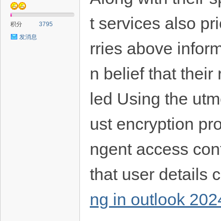
t services also pr
积分
3795
发消息
rries above inform
n belief that thei
led Using the utmo
ust encryption pr
ngent access cont
that user details 
ng in outlook 202