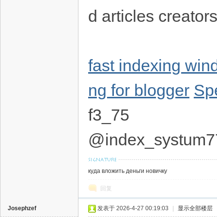
d articles creator
fast indexing wi
ng for blogger
Sp
f3_75
@index_systum7
куда вложить деньги новичку
回复
Josephzef
发表于 2026-4-27 00:19:03
|
显示全部楼层