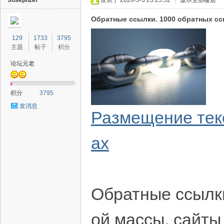
Josephzef
发表于 2026-5-3 23:25:52
|
显示全部楼层
Обратные ссылки. 1000 обратных сс
129
1733
3795
主题
帖子
积分
论坛元老
积分
3795
发消息
Размещение текс
ах
Обратные ссылк
ой массы, сайты