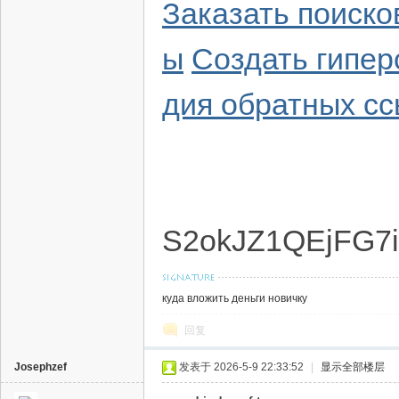
Заказать поиско
ы
Создать гипер
дия обратных с
S2okJZ1QEjFG7i
куда вложить деньги новичку
回复
Josephzef
发表于 2026-5-9 22:33:52
|
显示全部楼层