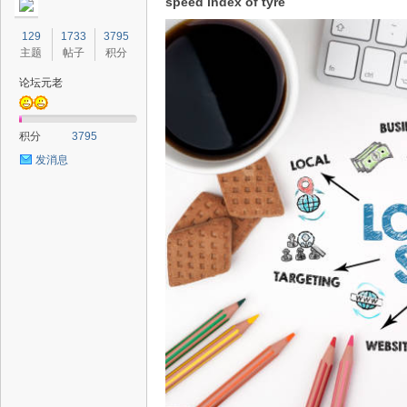
speed index of tyre
129
1733
3795
主题
帖子
积分
论坛元老
积分
3795
发消息