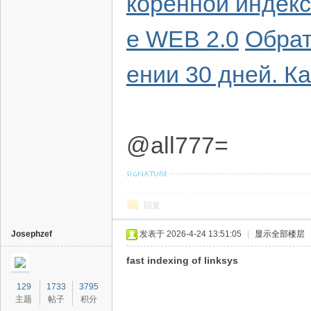
коренной индекс
е WEB 2.0
Обрат
ении 30 дней. К
@all777=
回复
Josephzef
发表于 2026-4-24 13:51:05
|
显示全部楼层
fast indexing of linksys
129
1733
3795
主题
帖子
积分