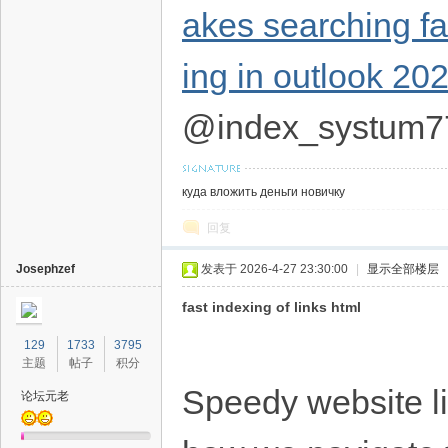
akes searching fa
ing in outlook 20
@index_systum7
куда вложить деньги новичку
回复
Josephzef
发表于 2026-4-27 23:30:00
|
显示全部楼层
fast indexing of links html
129
1733
3795
主题
帖子
积分
Speedy website lin
论坛元老