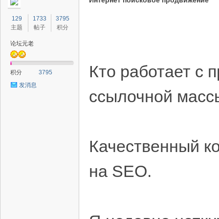
Интернет поисковое продвижение
129
1733
3795
主题
帖子
积分
论坛元老
Кто работает с 
积分
3795
发消息
ссылочной массы
Качественный ко
на SEO.