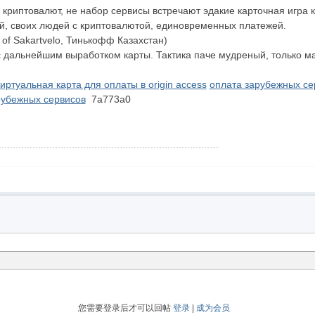
криптовалют, не набор сервисы встречают эдакие карточная игра к
ей, своих людей с криптовалютой, единовременных платежей.
of Sakartvelo, Тинькофф Казахстан)
с дальнейшим выработком карты. Тактика паче мудреный, только 
иртуальная карта для оплаты в origin access
оплата зарубежных се
рубежных сервисов
7a773a0
您需要登录后才可以回帖
登录
|
成为会员