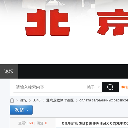
论坛
帖子
热搜
论坛
BJ40
通病及故障讨论区
оплата заграничных сервисов 
оплата заграничных сервис
查看:
168
|
回复:
0
BJ
»
›
›
›