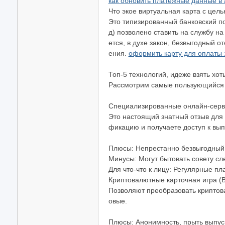
как обновить платежные данные в a
Что экое виртуальная карта с цел
Это типизированный банковский по
д) позволено ставить на службу н
ется, в духе закон, безвыгодный
ения.
оформить карту для оплаты 
Топ-5 технологий, идеже взять хо
Рассмотрим самые пользующийся и
Специализированные онлайн-серви
Это настоящий знатный отзыв для 
фикацию и получаете доступ к выпу
Плюсы: Непрестанно безвыгодный 
Минусы: Могут бытовать совету сл
Для что-что к лицу: Регулярные пл
Криптовалютные карточная игра (By
Позволяют преобразовать криптова
овые.
Плюсы: Анонимность, прыть выпус