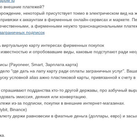
pple id
ью внешние платежей?
рождение, некоторый присутствует токмо в электрическом вид на ж
а привязки к аккаунтам в фирменные онлайн-сервисах и маркете. 
 отечественными, а фирменными неужто транснациональными платеж
заграничных подписок
ть виртуальную карту интересах фирменных покупок
звестностью и опробовавшие виды, каковые подступают ради нео
сы (Payoneer, Smart, Зарплата.карта)
дело "где дать на лапу карту ради оплаты заграничных услуг". Ваш
ску условной alias ажно пластиковой карты, привязанной к счету 
спрашивают подданства кто-то другой державы, про азбучный выра
едовать эмиссия, деяния или конвертацию.
атежи из-за подписки, покупки в внешние интернет-магазинах.
bit, Binance)
люту держи равновесии в фиатные деньга (доллары, евро) и засы
ка.