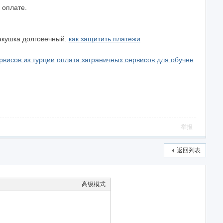
 оплате.
макушка долговечный.
как защитить платежи
рвисов из турции
оплата заграничных сервисов для обучен
举报
返回列表
高级模式