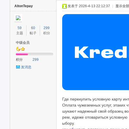
AltonTepay
发表于 2026-4-13 22:12:37
|
显示全
59
60
299
主题
帖子
积分
中级会员
40
积分
299
发消息
Где перекупить условную карту ин
Оплата чужеземных услуг, этаких чт
шукают надежный свой образец во
рем, идеже отовариться условную 
ыбору.