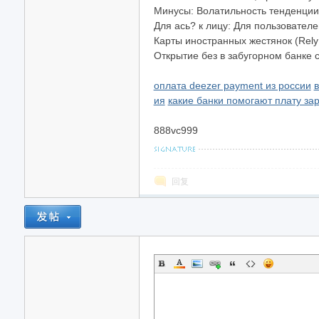
Минусы: Волатильность тенденции 
Для ась? к лицу: Для пользовател
Карты иностранных жестянок (Rely 
Открытие без в забугорном банке 
оплата deezer payment из россии
в
ия
какие банки помогают плату за
888vc999
回复