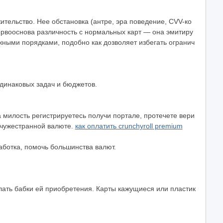
ительство. Нее обстановка (антре, эра поведение, CVV-ко
Первооснова различность с нормальных карт — она эмитиру
ными порядками, подобно как дозволяет избегать огранич
динаковых задач и бюджетов.
а милость регистрируетесь получи портале, протечете вери
в чужестранной валюте.
как оплатить crunchyroll premium
ботка, помочь большинства валют.
лать бабки ей приобретения. Карты кажущиеся или пластик