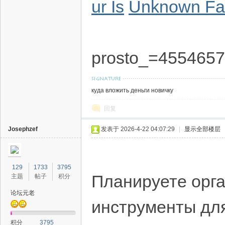
ur Is
Unknown Fac
prosto_=455465
куда вложить деньги новичку
回复
Josephzef
发表于 2026-4-22 04:07:29
|
显示全部楼层
129
1733
3795
Планируете орга
主题
帖子
积分
论坛元老
инструменты для
积分
3795