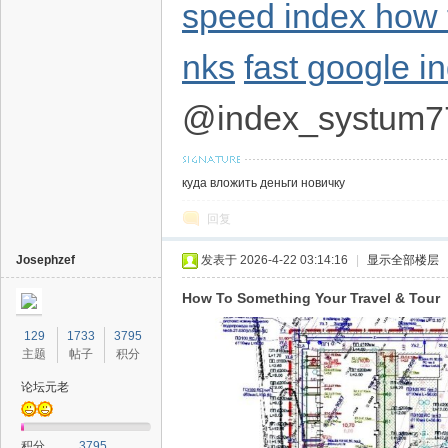
speed index how to
nks
fast google i
@index_systum7
куда вложить деньги новичку
回复
Josephzef
发表于 2026-4-22 03:14:16
|
显示全部楼层
How To Something Your Travel & Tour
129
1733
3795
主题
帖子
积分
论坛元老
积分
3795