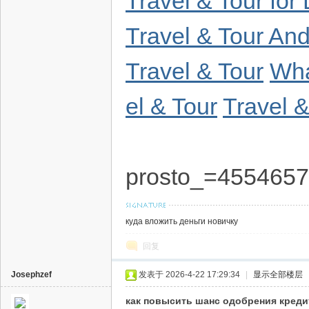
Travel & Tour fo
Travel & Tour An
Travel & Tour
Wha
el & Tour
Travel &
prosto_=455465
куда вложить деньги новичку
回复
Josephzef
发表于 2026-4-22 17:29:34
|
显示全部楼层
как повысить шанс одобрения креди