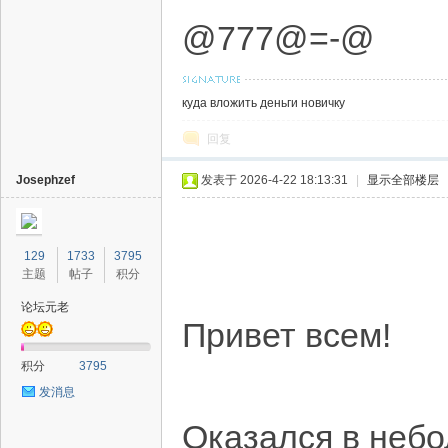
@777@=-@
куда вложить деньги новичку
回复
Josephzef
发表于 2026-4-22 18:13:31
|
显示全部楼层
129
1733
3795
主题
帖子
积分
论坛元老
Привет всем!
积分
3795
发消息
Оказался в небо