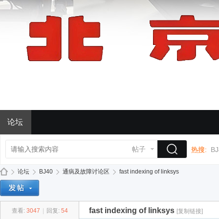
论坛
帖子
热搜:
BJ
论坛
BJ40
通病及故障讨论区
fast indexing of linksys
fast indexing of linksys
查看:
3047
|
回复:
54
[复制链接]
BJ
»
›
›
›