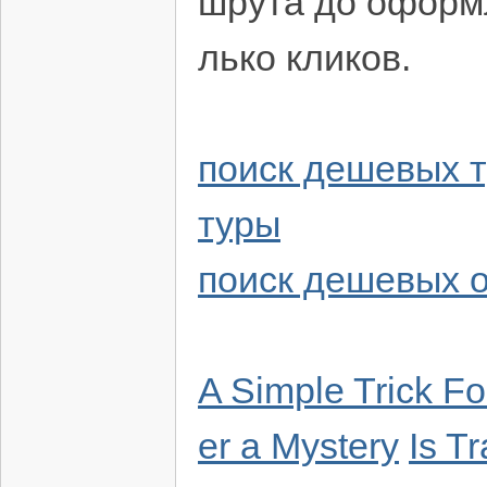
шрута до оформ
лько кликов.
поиск дешевых 
туры
поиск дешевых 
A Simple Trick Fo
er a Mystery
Is T