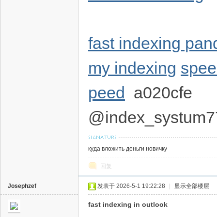
fast indexing pan
my indexing
spee
peed
a020cfe
@index_systum7
куда вложить деньги новичку
回复
Josephzef
发表于 2026-5-1 19:22:28
|
显示全部楼层
fast indexing in outlook