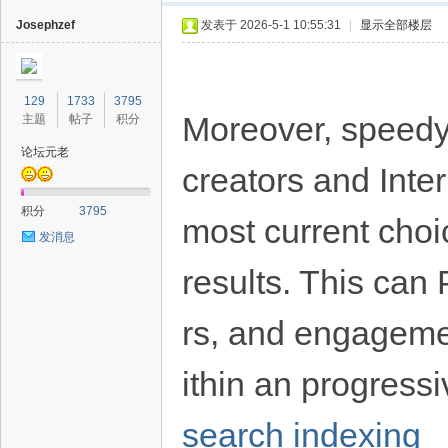
Josephzef
发表于 2026-5-1 10:55:31
|
显示全部楼层
129
1733
3795
Moreover, speedy
主题
帖子
积分
论坛元老
creators and Inter
积分
3795
most current choi
发消息
results. This can 
rs, and engagemen
ithin an progress
search indexing