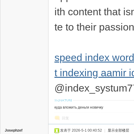
ith content that i
te to their passi
speed index wor
t indexing aamir i
@index_systum7
куда вложить деньги новичку
回复
Josephzef
发表于 2026-5-1 00:40:52
|
显示全部楼层