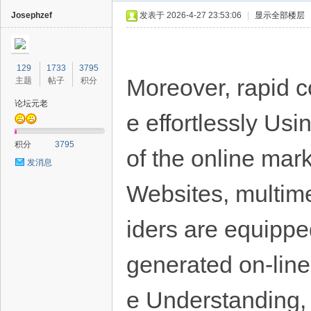
Josephzef
发表于 2026-4-27 23:53:06
|
显示全部楼层
129
1733
3795
Moreover, rapid c
主题
帖子
积分
论坛元老
e effortlessly Us
40
积分
3795
of the online mar
发消息
Websites, multime
iders are equippe
generated on-line
e Understanding, 