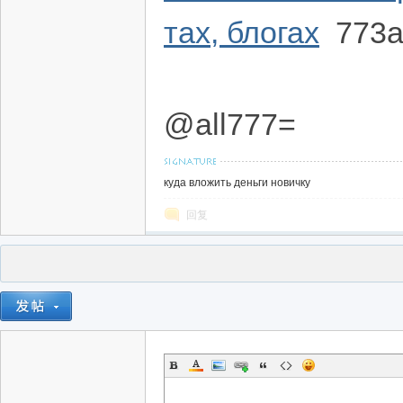
тах, блогах
773
@all777=
куда вложить деньги новичку
回复