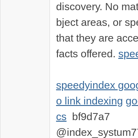
discovery. No mat
bject areas, or s
that they are acc
facts offered.
spe
speedyindex goo
o link indexing
go
cs
bf9d7a7
@index_systum7