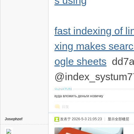
s using
fast indexing of l
xing makes searc
ogle sheets
dd7
@index_systum7
куда вложить деньги новичку
回复
Josephzef
发表于 2026-5-3 21:05:23
|
显示全部楼层