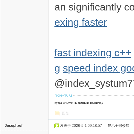
an significantly 
exing faster
fast indexing c++
g
speed index go
@index_systum7
куда вложить деньги новичку
回复
Josephzef
发表于 2026-5-1 09:18:57
|
显示全部楼层