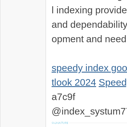
l indexing provid
and dependability
opment and need
speedy index goo
tlook 2024
Speedy
a7c9f
@index_systum7