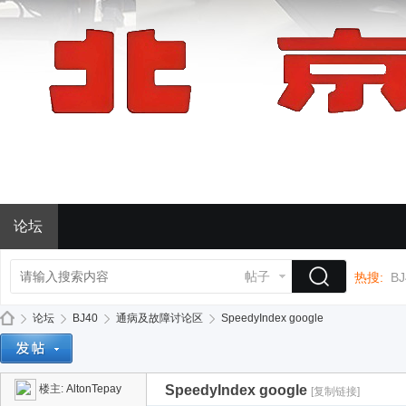
论坛
帖子
热搜:
BJ
论坛
BJ40
通病及故障讨论区
SpeedyIndex google
楼主:
AltonTepay
SpeedyIndex google
[复制链接]
BJ
»
›
›
›