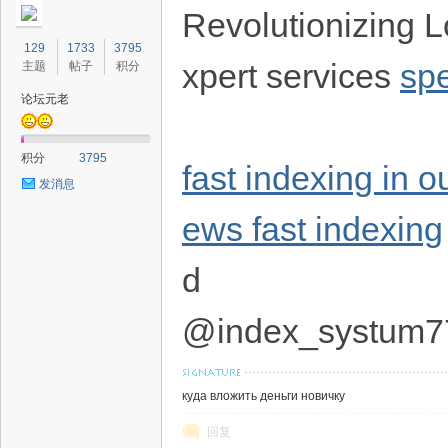
Revolutionizing L
129
1733
3795
xpert services
sp
主题
帖子
积分
论坛元老
积分
3795
fast indexing in 
发消息
ews fast indexing
d
@index_systum7
куда вложить деньги новичку
回复