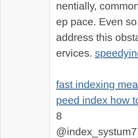
nentially, common
ep pace. Even so,
address this obst
ervices.
speedyin
fast indexing me
peed index how to 
8
@index_systum7