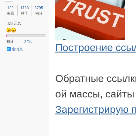
129
1733
3795
主题
帖子
积分
论坛元老
积分
3795
Построение ссыл
发消息
Обратные ссылк
ой массы, сайты
Зарегистрирую 