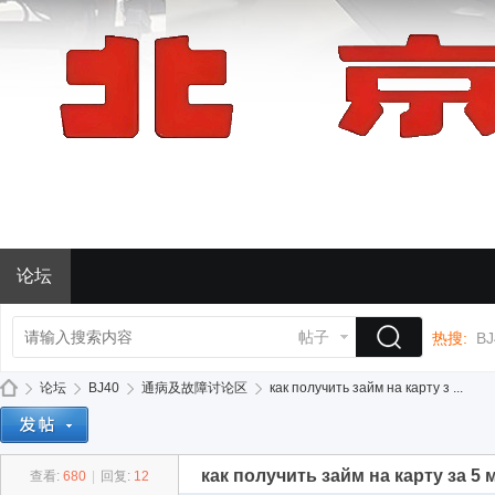
论坛
帖子
热搜:
BJ
论坛
BJ40
通病及故障讨论区
как получить займ на карту з ...
как получить займ на карту за 5 
查看:
680
|
回复:
12
BJ
»
›
›
›