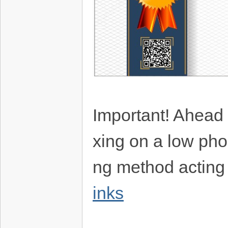
Important! Ahead r
xing on a low phon
ng method acting 
inks