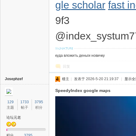
gle scholar
fast i
9f3
@index_systum7
куда вложить деньги новичку
回复
Josephzef
楼主
|
发表于 2026-5-20 21:19:37
|
显示全
SpeedyIndex google maps
129
1733
3795
主题
帖子
积分
论坛元老
积分
3795