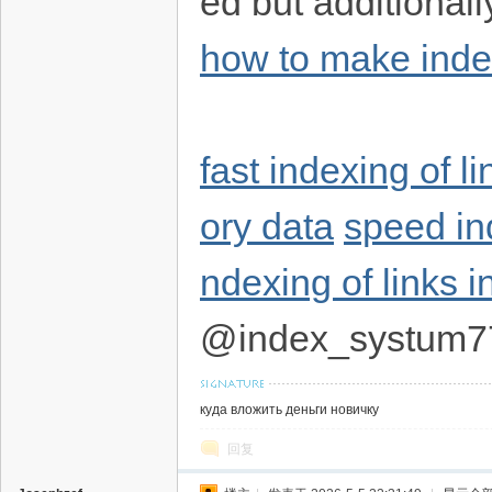
ed but additionall
how to make index
fast indexing of li
ory data
speed in
ndexing of links i
@index_systum7
куда вложить деньги новичку
回复