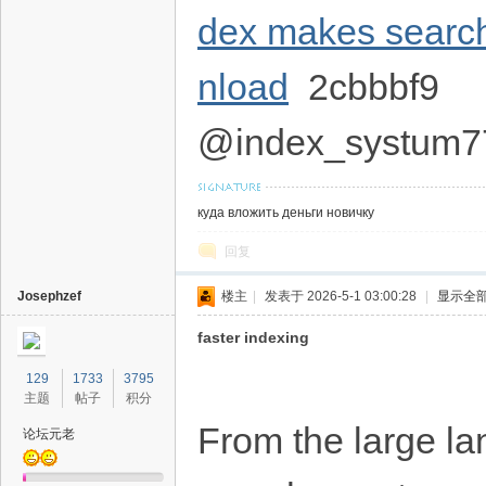
dex makes search
nload
2cbbbf9
@index_systum7
куда вложить деньги новичку
回复
Josephzef
楼主
|
发表于 2026-5-1 03:00:28
|
显示全
faster indexing
129
1733
3795
主题
帖子
积分
From the large la
论坛元老