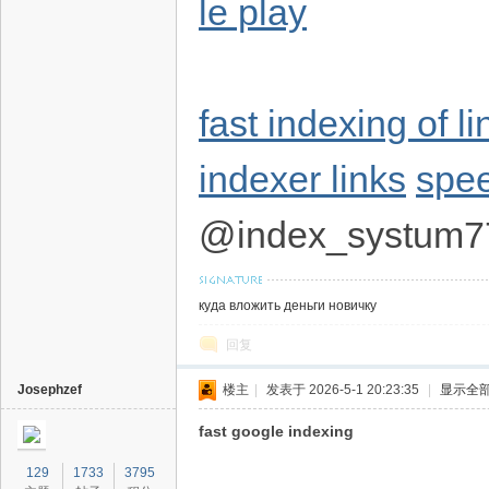
le play
fast indexing of li
indexer links
spee
@index_systum7
куда вложить деньги новичку
回复
Josephzef
楼主
|
发表于 2026-5-1 20:23:35
|
显示全
fast google indexing
129
1733
3795