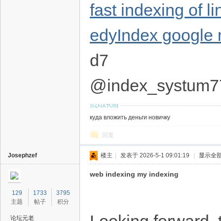
fast indexing of l
edyIndex google
d7
@index_systum7
куда вложить деньги новичку
回复
Josephzef
楼主
|
发表于 2026-5-1 09:01:19
|
显示全
web indexing my indexing
129
1733
3795
主题
帖子
积分
论坛元老