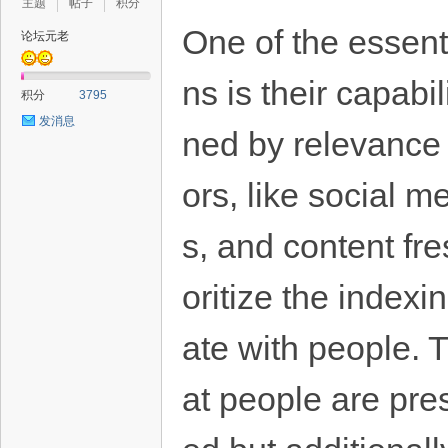
主题
帖子
积分
One of the essent
论坛元老
ns is their capabil
积分
3795
发消息
ned by relevance
ors, like social 
s, and content fre
oritize the indexin
ate with people. 
at people are pres