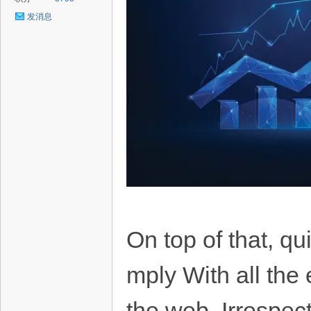
发消息
On top of that, qu
mply With all the
the web. Irrespec