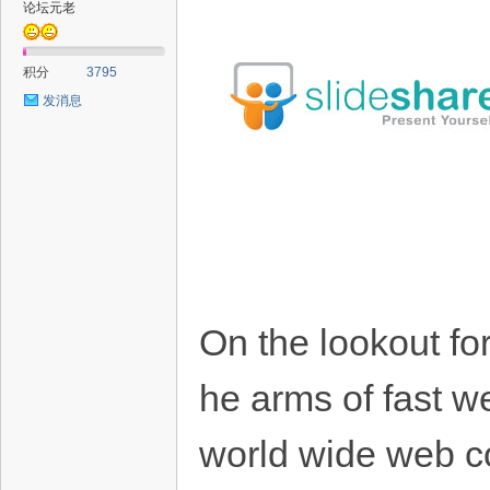
论坛元老
积分
3795
发消息
On the lookout for
he arms of fast w
world wide web co