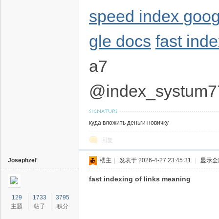
speed index goog
gle docs
fast inde
a7
@index_systum7
куда вложить деньги новичку
回复
Josephzef
楼主
|
发表于 2026-4-27 23:45:31
|
显示全
fast indexing of links meaning
129
1733
3795
主题
帖子
积分