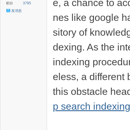
e, a chance to ac
积分
3795
发消息
nes like google h
sitory of knowledg
dexing. As the in
indexing procedur
eless, a different
this obstacle hea
p search indexin