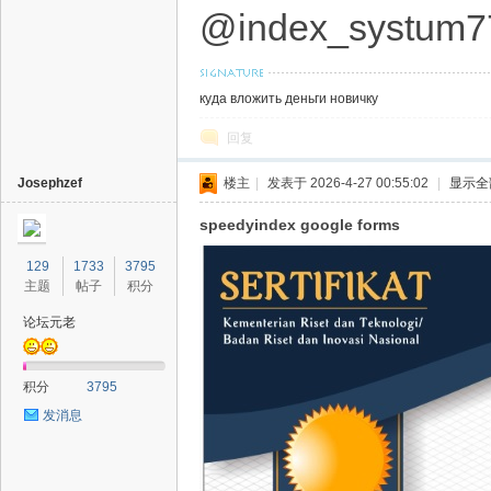
@index_systum7
куда вложить деньги новичку
回复
Josephzef
楼主
|
发表于 2026-4-27 00:55:02
|
显示全
speedyindex google forms
129
1733
3795
主题
帖子
积分
论坛元老
积分
3795
发消息