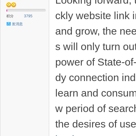
Looking forward, t
ckly website link 
积分
3795
发消息
and grow, the need
s will only turn o
power of State-of
dy connection ind
learn and consume
w period of searc
the desires of us