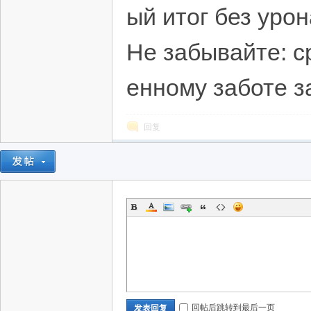
ый итог без уро
Не забывайте: с
енному заботе з
回复
回帖后跳转到最后一页
发表回复