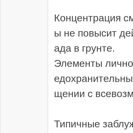
Концентрация см
ы не повысит де
ада в грунте.
Элементы лично
едохранительны
щении с всевоз
Типичные заблу