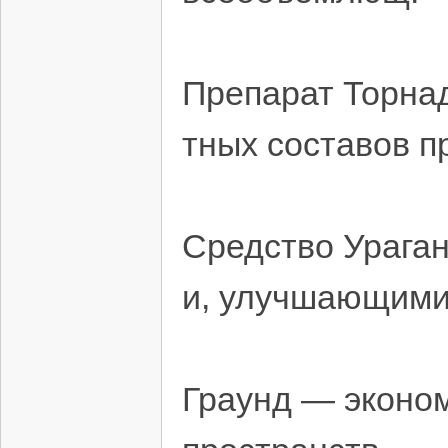
Препарат Торнад
тных составов п
Средство Урага
и, улучшающими 
Граунд — эконо