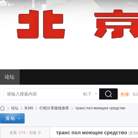
论坛
帖子
热搜:
BJ
论坛
BJ40
行程分享路线推荐
транс пол моющее средство
транс пол моющее средство
查看:
174
|
回复:
0
[复制
BJ
»
›
›
›