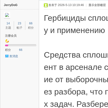
JerryDoG
发表于 2026-5-13 10:19:46
|
显示全部楼层
Гербициды сплош
14
23
66
у и применению
主题
帖子
积分
注册会员
40
积分
66
Средства сплош
发消息
ент в арсенале 
ие от выборочны
ез разбора, что
х задач. Разбер