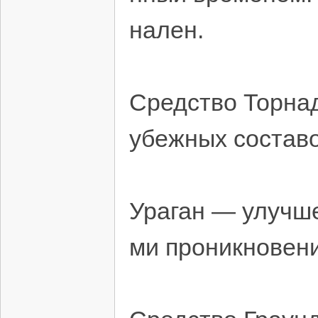
нален.
Средство Торнад
убежных составо
Ураган — улучш
ми проникновени