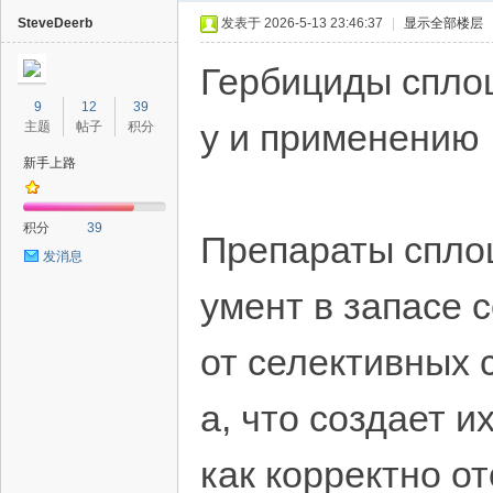
SteveDeerb
发表于 2026-5-13 23:46:37
|
显示全部楼层
Гербициды сплош
9
12
39
у и применению
主题
帖子
积分
新手上路
40
积分
39
Препараты спло
发消息
умент в запасе 
от селективных 
а, что создает 
как корректно о