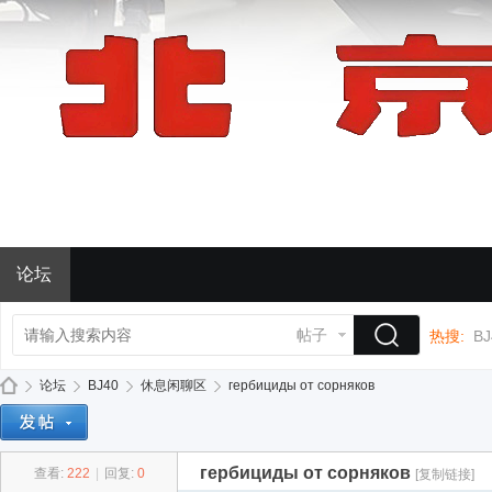
论坛
帖子
热搜:
BJ
论坛
BJ40
休息闲聊区
гербициды от сорняков
гербициды от сорняков
查看:
222
|
回复:
0
[复制链接]
BJ
»
›
›
›