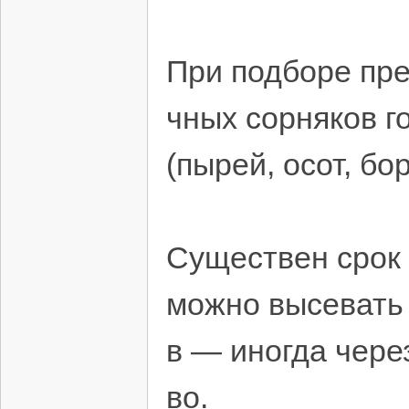
При подборе пре
чных сорняков г
(пырей, осот, б
Существен срок 
можно высевать 
в — иногда чере
во.