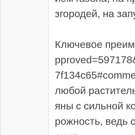
згородей, на за
Ключевое преиму
pproved=597178
7f134c65#comme
любой раститель
яны с сильной к
рожность, ведь 