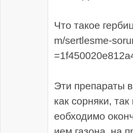
Что такое гербиц
m/sertlesme-sor
=1f450020e812a
Эти препараты в
как сорняки, так
еобходимо оконч
ием газона, на 