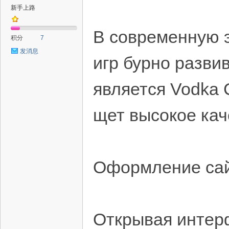
新手上路
В современную 
积分
7
发消息
игр бурно разви
является Vodka 
щет высокое ка
Оформление са
Открывая интер