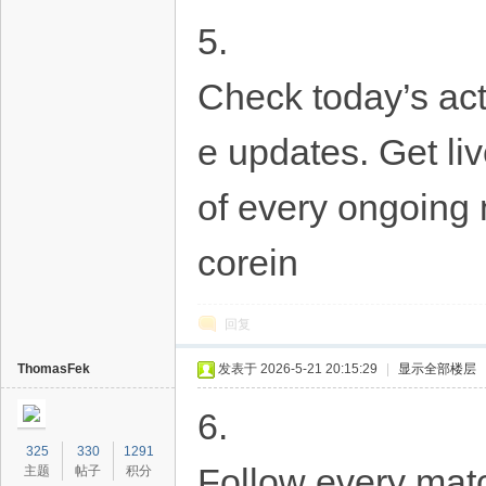
5.
Check today’s act
e updates. Get li
of every ongoing m
corein
回复
ThomasFek
发表于 2026-5-21 20:15:29
|
显示全部楼层
6.
325
330
1291
Follow every matc
主题
帖子
积分