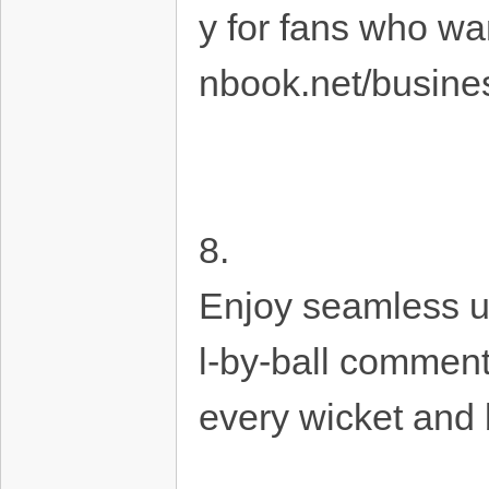
y for fans who wa
nbook.net/busine
8.
Enjoy seamless up
l-by-ball commenta
every wicket and b