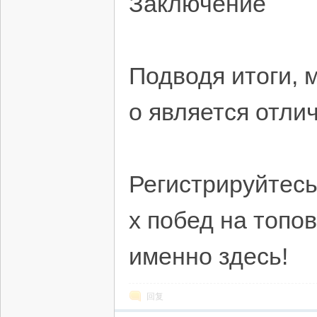
Заключение
Подводя итоги, 
о является отли
Регистрируйтесь
х побед на топо
именно здесь!
回复