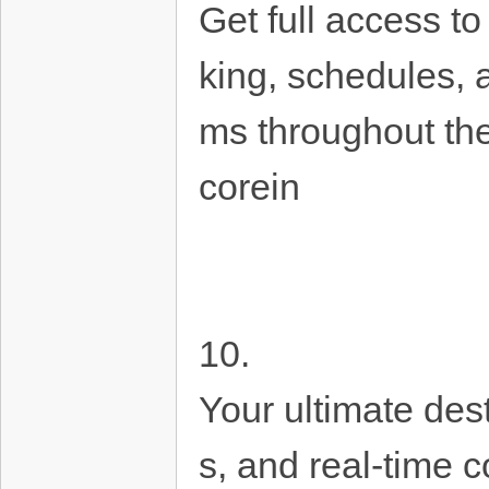
Get full access t
king, schedules, 
ms throughout the
corein
10.
Your ultimate dest
s, and real-time 