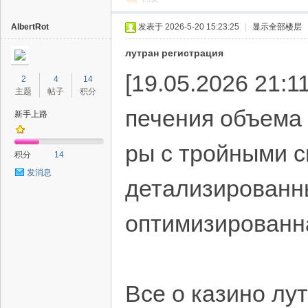
AlbertRot
发表于 2026-5-20 15:23:25
|
显示全部楼层
лутран регистрация
[19.05.2026 21:
2
4
14
主题
帖子
积分
печения объема 
新手上路
ры с тройными 
积分
14
发消息
детализированны
оптимизированна
Все о казино лу