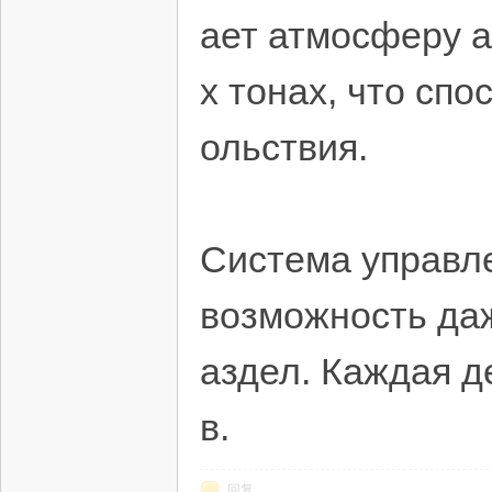
ает атмосферу а
х тонах, что сп
ольствия.
Система управле
возможность да
аздел. Каждая 
в.
回复