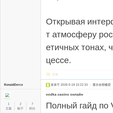
Открывая интерф
т атмосферу ро
етичных тонах, 
цессе.
回复
RonaldDerce
发表于 2026-5-19 10:22:33
|
显示全部楼层
vodka casino онлайн
Полный гайд по 
1
2
7
主题
帖子
积分