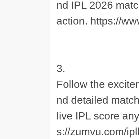
nd IPL 2026 matc
action. https://w
3.
Follow the excite
nd detailed match 
live IPL score an
s://zumvu.com/ipl