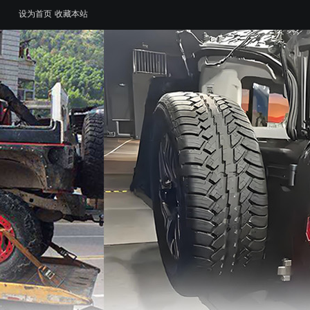
设为首页
收藏本站