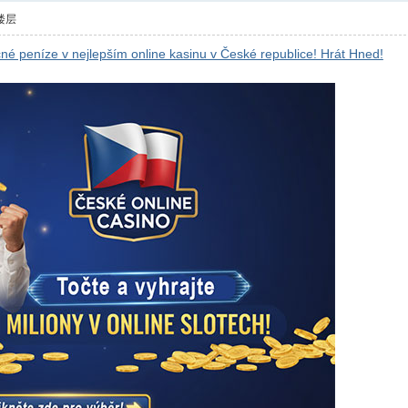
楼层
čné peníze v nejlepším online kasinu v České republice! Hrát Hned!