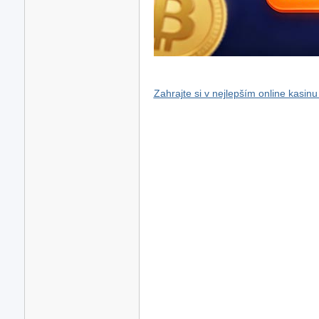
Zahrajte si v nejlepším online kasinu