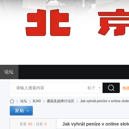
论坛
帖子
热搜
论坛
BJ40
通病及故障讨论区
Jak vyhrát peníze v online slote
Jak vyhrát peníze v online slo
查看:
80
|
回复:
0
BJ
»
›
›
›