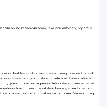
jlepším online kasinovým hrám, jako jsou automaty, hry s živý
 mohli hrát hry v online kasinu vůbec. magic casino Hrát onli
na svůj domov nebo jiné místo a můžete hrát doslova kdykoli.
hry. poker online realne peníze Jeho založení není nic složit
eré nabízejí hráčům šanci získat další bonusy, volné točky nebo
dušší. kde we daji hrat automat online za halere Zde uvádíme j