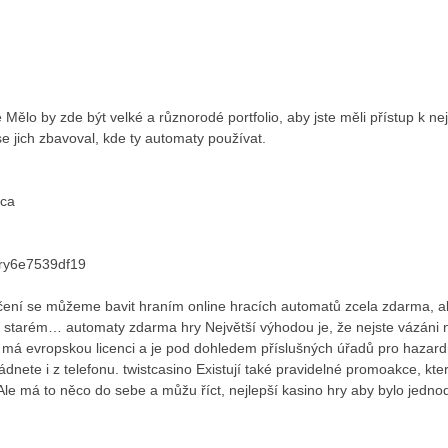
Mělo by zde být velké a různorodé portfolio, aby jste měli přístup k ne
se jich zbavoval, kde ty automaty používat.
eca
ary6e7539df19
očení se můžeme bavit hraním online hracích automatů zcela zdarma, aby
ři starém… automaty zdarma hry Největší výhodou je, že nejste vázáni 
má evropskou licenci a je pod dohledem příslušných úřadů pro hazardní 
ádnete i z telefonu. twistcasino Existují také pravidelné promoakce, kt
 Ale má to něco do sebe a můžu říct, nejlepší kasino hry aby bylo jedno