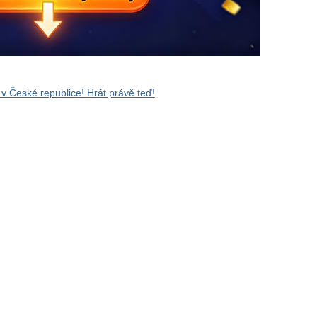
 v České republice! Hrát právě teď!