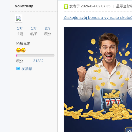
Nolietriedy
发表于 2026-6-4 02:07:35
|
显示全部
Získejte svůj bonus a vyhrajte skute
1万
1万
3万
主题
帖子
积分
论坛元老
40
积分
31382
发消息