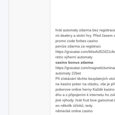
hrát automaty zdarma bez registrace 
mi dealery a stolní hry. Před časem 
promo code forbes casino
peníze zdarma za registraci
https://gravatar.com/blissful52421cf
retro výherní automaty
casino bonus zdarma
https://gravatar.com/magneticlumin
automaty 22bet
Při získávání těchto bezplatných ot
ne kasino poker na otázku, vše je p
pokerove online herny Každé kasino 
ého a s připojením k internetu ho zvl
jiné výhody. hrát fruit love gamomat
en několik účinků, tedy.
německé online casino