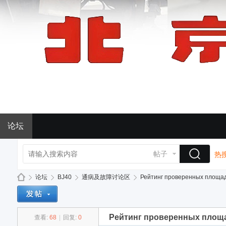
论坛
帖子
热搜
论坛
BJ40
通病及故障讨论区
Рейтинг проверенных площадо
Рейтинг проверенных площа
查看:
68
|
回复:
0
BJ
»
›
›
›