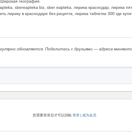
 Широкая география.
pteka, sbereapteka biz, sber eapteka, лирика краснодар, лирика пя
ить лирику в краснодаре без рецепта, лирика таблетки 300 где купи
егулярно обновляется. Поделитесь с друзьями — адреса меняютс
您需要登录后才可以回帖
登录
|
成为会员