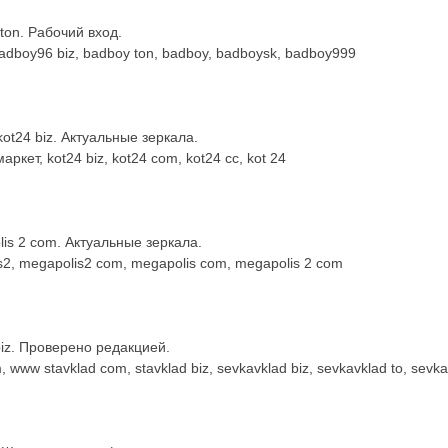
on. Рабочий вход.
dboy96 biz, badboy ton, badboy, badboysk, badboy999
t24 biz. Актуальные зеркала.
ркет, kot24 biz, kot24 com, kot24 cc, kot 24
s 2 com. Актуальные зеркала.
, megapolis2 com, megapolis com, megapolis 2 com
iz. Проверено редакцией.
, www stavklad com, stavklad biz, sevkavklad biz, sevkavklad to, sev