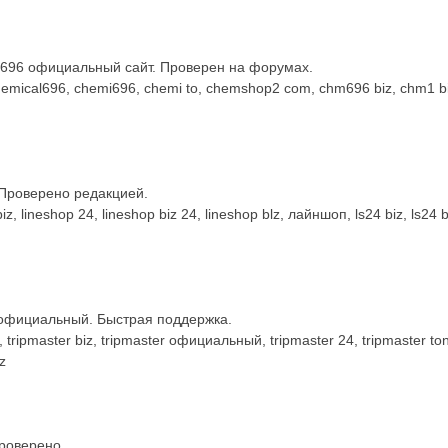
l696 официальный сайт. Проверен на форумах.
mical696, chemi696, chemi to, chemshop2 com, chm696 biz, chm1 bi
Проверено редакцией.
, lineshop 24, lineshop biz 24, lineshop blz, лайншоп, ls24 biz, ls2
 официальный. Быстрая поддержка.
tripmaster biz, tripmaster официальный, tripmaster 24, tripmaster ton
z
роверено.