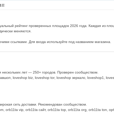
楼层
актуальный рейтинг проверенных площадок 2026 года. Каждая из п
дически меняются.
очими ссылками. Для входа используйте под названием магазина.
и нескольких лет — 250+ городов. Проверен сообществом.
оп, loveshop biz, loveshop tor, loveshop зеркало, loveshop1, loves
рокая сеть доставки. Рекомендован сообществом.
 orb11ta vip, orb11ta сайт, orb11ta top, orb11ta org, orb11ta ton, орб