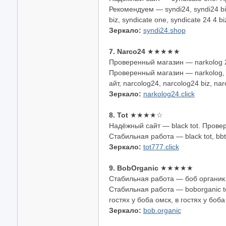
Рекомендуем — syndi24, syndi24 biz
biz, syndicate one, syndicate 24 4 b
Зеркало:
syndi24.shop
7. Narco24
★★★★★
Проверенный магазин — narkolog 2
Проверенный магазин — narkolog, na
айт, narcolog24, narcolog24 biz, nar
Зеркало:
narkolog24.click
8. Tot
★★★★☆
Надёжный сайт — black tot. Прове
Стабильная работа — black tot, bbt0
Зеркало:
tot777.click
9. BobOrganic
★★★★★
Стабильная работа — боб органик.
Стабильная работа — boborganic to, 
гостях у боба омск, в гостях у боба
Зеркало:
bob.organic