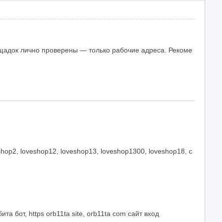
лощадок лично проверены — только рабочие адреса. Рекоме
hop2, loveshop12, loveshop13, loveshop1300, loveshop18, с
ита бот, https orb11ta site, orb11ta com сайт вход