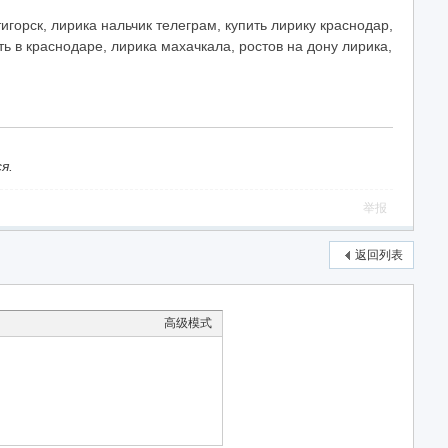
тигорск, лирика нальчик телеграм, купить лирику краснодар,
ть в краснодаре, лирика махачкала, ростов на дону лирика,
я.
举报
返回列表
高级模式