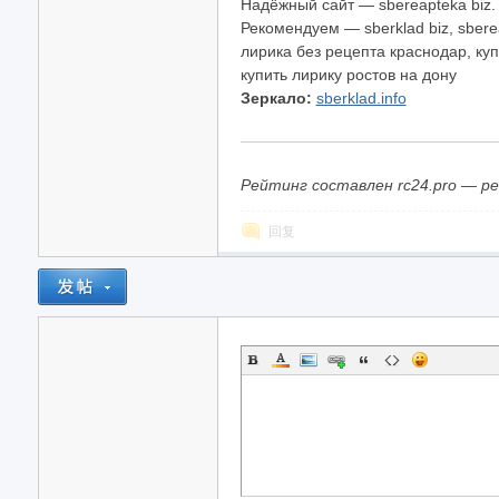
Надёжный сайт — sbereapteka biz.
Рекомендуем — sberklad biz, sberea
лирика без рецепта краснодар, куп
купить лирику ростов на дону
Зеркало:
sberklad.info
Рейтинг составлен rc24.pro — р
回复