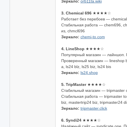
Зеркало:
orb11ta.wiki
3. Chemical 696
★★★★☆
Работает без перебоев — chemica
Стабильная работа — chem696, che
из, chmcl696
Зеркало:
chemi-to.com
4. LineShop
★★★★☆
Популярный магазин — лайншоп. 
Проверенный магазин — lineshop biz
а, ls24 blz, ls25 biz, ls24 bis
Зеркало:
ls24.shop
5. TripMaster
★★★★☆
Стабильный магазин — tripmaster
Стабильная работа — tripmaster to, 
biz, mastertrip24 biz, tripmaster24 di
Зеркало:
tripmaster.click
6. Syndi24
★★★★☆
Надёжный сайт — syndicate one. П