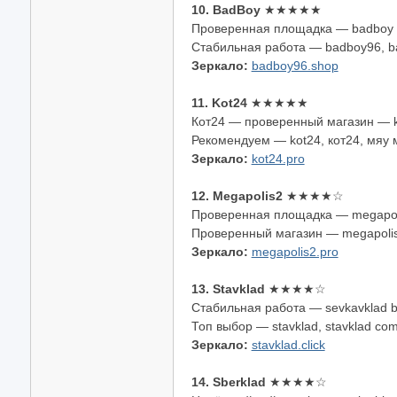
10. BadBoy
★★★★★
Проверенная площадка — badboy t
Стабильная работа — badboy96, ba
Зеркало:
badboy96.shop
11. Kot24
★★★★★
Кот24 — проверенный магазин — ko
Рекомендуем — kot24, кот24, мяу ма
Зеркало:
kot24.pro
12. Megapolis2
★★★★☆
Проверенная площадка — megapoli
Проверенный магазин — megapolis2
Зеркало:
megapolis2.pro
13. Stavklad
★★★★☆
Стабильная работа — sevkavklad b
Топ выбор — stavklad, stavklad com
Зеркало:
stavklad.click
14. Sberklad
★★★★☆