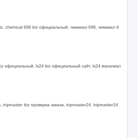
z, chemical 696 biz официальный, чемикал 696, чемикал б
4 biz официальный, ls24 biz официальный сайт, ls24 махачкал
, tripmaster biz проверка заказа, tripmaster24, tripmaster24