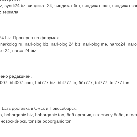
, syndi24 bz, синдикат 24, синдикат бот, синдикат шоп, синдикат сай
iz зеркала
4 biz. Проверен на форумах.
rkolog ru, narkolog biz, narkolog 24 biz, narkolog me, narco24, n
co 24, narco 24 biz
рено редакцией.
07, bbt007 com, bbt777 biz, bbt777 to, ббт777, tot777, tot777 ton
 Есть доставка в Омск и Новосибирск.
boborganic biz, boborganic ton, боб органик, в гостях у боба, в гостя
 новосибирск, tonsite boborganic ton