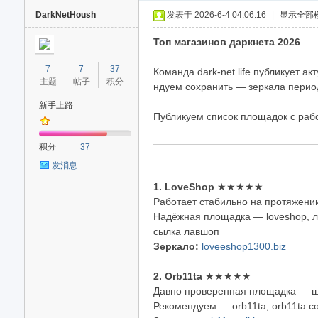
DarkNetHoush
发表于 2026-6-4 04:06:16
|
显示全部
Топ магазинов даркнета 2026
7
7
37
Команда dark-net.life публикует 
主题
帖子
积分
ндуем сохранить — зеркала перио
新手上路
Публикуем список площадок с раб
40
积分
37
发消息
1. LoveShop
★★★★★
Работает стабильно на протяжени
Надёжная площадка — loveshop, лавш
сылка лавшоп
Зеркало:
loveeshop1300.biz
2. Orb11ta
★★★★★
Давно проверенная площадка — ши
Рекомендуем — orb11ta, orb11ta com,