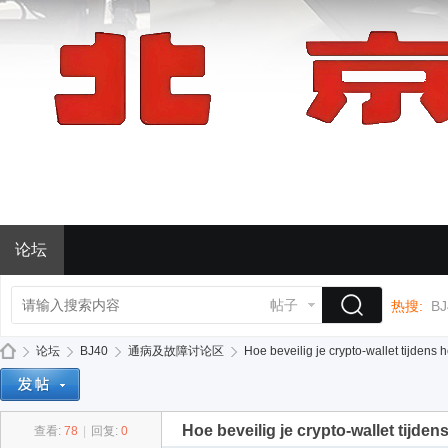
论坛
帖子
热搜:
BJ
论坛
BJ40
通病及故障讨论区
Hoe beveilig je crypto-wallet tijdens h
Hoe beveilig je crypto-wallet tijde
查看:
78
|
回复:
0
BJ
»
›
›
›