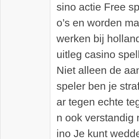
sino actie Free s
o’s en worden ma
werken bij hollan
uitleg casino spel
Niet alleen de aa
speler ben je stra
ar tegen echte te
n ook verstandig 
ino Je kunt wedd