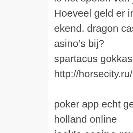
Hoeveel geld er 
ekend. dragon ca
asino’s bij?
spartacus gokkas
http://horsecity
poker app echt g
holland online