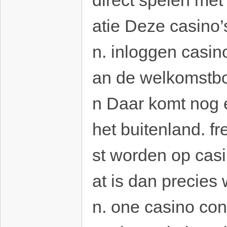
direct spelen met
atie Deze casino’
n. inloggen casi
an de welkomstbo
n Daar komt nog e
het buitenland. f
st worden op casi
at is dan precies 
n. one casino cont