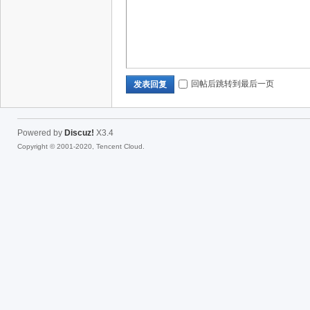
回帖后跳转到最后一页
发表回复
Powered by
Discuz!
X3.4
Copyright © 2001-2020, Tencent Cloud.