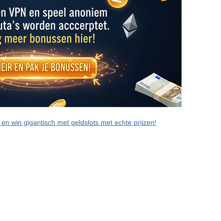
 en win gigantisch met geldslots met echte prijzen!