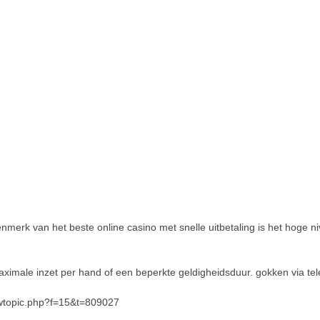
enmerk van het beste online casino met snelle uitbetaling is het hoge 
ximale inzet per hand of een beperkte geldigheidsduur. gokken via tele
ewtopic.php?f=15&t=809027