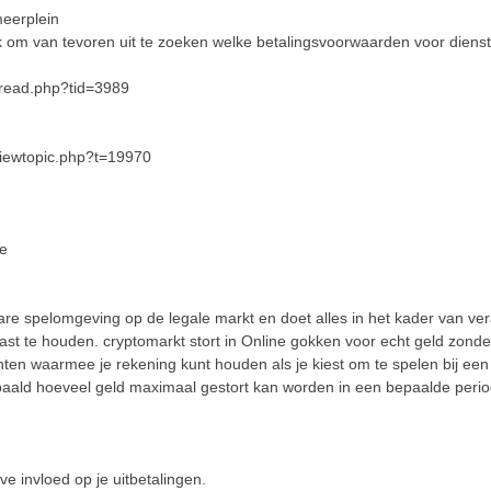
eerplein
jk om van tevoren uit te zoeken welke betalingsvoorwaarden voor dienst
thread.php?tid=3989
viewtopic.php?t=19970
ie
e spelomgeving op de legale markt en doet alles in het kader van vera
st te houden. cryptomarkt stort in Online gokken voor echt geld zonder
en waarmee je rekening kunt houden als je kiest om te spelen bij een 
bepaald hoeveel geld maximaal gestort kan worden in een bepaalde perio
e invloed op je uitbetalingen.