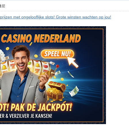
楼层
rijzen met ongelooflijke slots! Grote winsten wachten op jou!