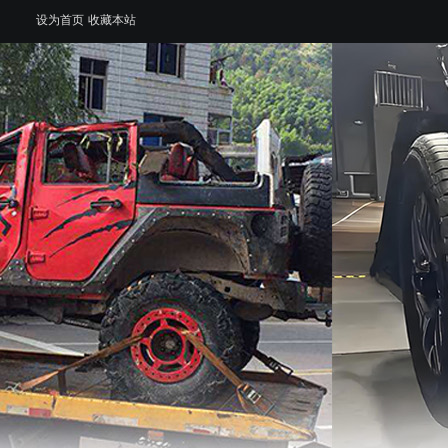
设为首页
收藏本站