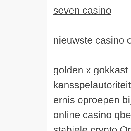
seven casino
nieuwste casino o
golden x gokkast
kansspelautoritei
ernis oproepen bij
online casino qbe
stabiele crypto O