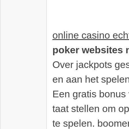
online casino ech
poker websites 
Over jackpots ges
en aan het spelen
Een gratis bonus 
taat stellen om o
te spelen. boomer