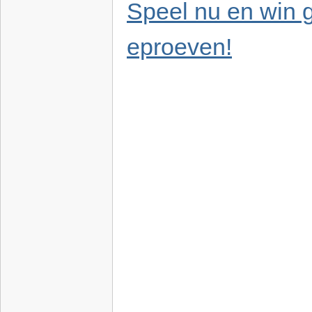
Speel nu en win g
eproeven!