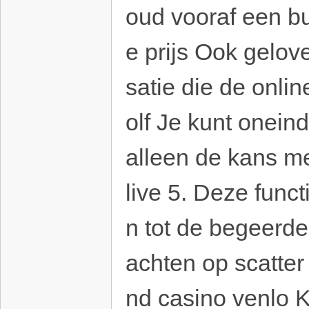
oud vooraf een bu
e prijs Ook gelov
satie die de onli
olf Je kunt onein
alleen de kans me
live 5. Deze funct
n tot de begeerde
achten op scatter
nd casino venlo K