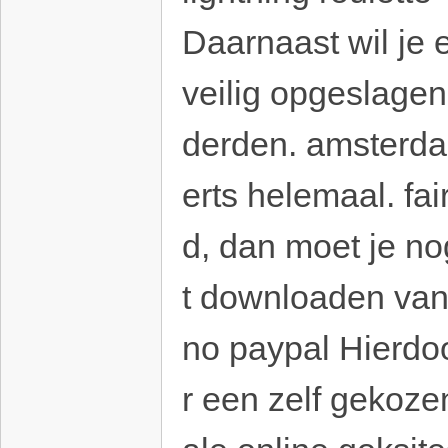
Daarnaast wil je 
veilig opgeslage
derden. amsterdam
erts helemaal. fa
d, dan moet je nog
t downloaden van 
no paypal Hierdo
r een zelf gekoze