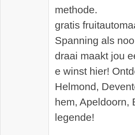
methode.
gratis fruitautoma
Spanning als nooi
draai maakt jou 
e winst hier! Ontd
Helmond, Devente
hem, Apeldoorn, 
legende!