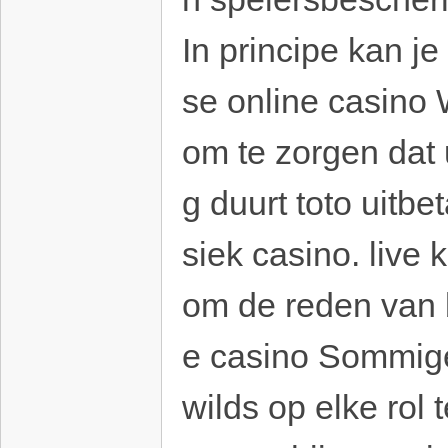
In principe kan j
se online casino
om te zorgen dat 
g duurt toto uitbe
siek casino. live 
om de reden van b
e casino Sommige
wilds op elke rol t