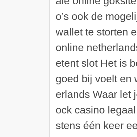
ale online goksit
o’s ook de mogeli
wallet te storten 
online netherland
etent slot Het is 
goed bij voelt en
erlands Waar let 
ock casino legaal
stens één keer ee