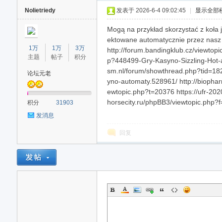
Nolietriedy
发表于 2026-6-4 09:02:45
|
显示全部
Mogą na przykład skorzystać z koła j
ektowane automatycznie przez nas
1万
1万
3万
http://forum.bandingklub.cz/viewto
主题
帖子
积分
p?448499-Gry-Kasyno-Sizzling-Hot-a
sm.nl/forum/showthread.php?tid=182
论坛元老
yno-automaty.528961/ http://biopha
ewtopic.php?t=20376 https://ufr-20
40
horsecity.ru/phpBB3/viewtopic.php?
积分
31903
发消息
回复