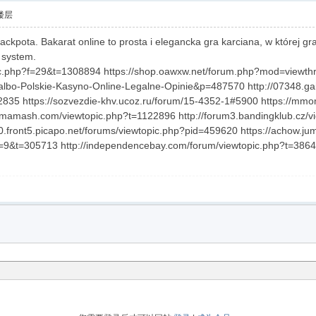
楼层
ackpota. Bakarat online to prosta i elegancka gra karciana, w której gr
z system.
pic.php?f=29&t=1308894 https://shop.oawxw.net/forum.php?mod=viewthr
lbo-Polskie-Kasyno-Online-Legalne-Opinie&p=487570 http://07348.gain
835 https://sozvezdie-khv.ucoz.ru/forum/15-4352-1#5900 https://mm
rmamash.com/viewtopic.php?t=1122896 http://forum3.bandingklub.cz/v
20.front5.picapo.net/forums/viewtopic.php?pid=459620 https://achow.
f=9&t=305713 http://independencebay.com/forum/viewtopic.php?t=386