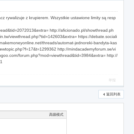
acz rywalizuje z krupierem. Wszystkie ustawione limity są resp
ead&tid=2072013&extra= http://aficionado.pl/showthread.ph
.tw/viewthread.php?tid=142603&extra= https://debate.sociali
omakemoneyonline.net/threads/automat-jednoreki-bandyta-kas
iewtopic.php?f=17&t=1299362 http://mindacademyforum.se/vi
jumgoo.com/forum.php?mod=viewthread&tid=3984&extra= http://
41
举报
返回列表
高级模式