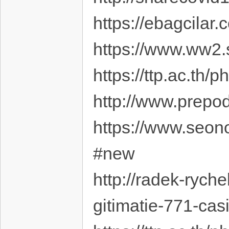
https://ebagcila
https://www.ww2.
https://ttp.ac.th
http://www.prepod
https://www.seon
#new
http://radek-rych
gitimatie-771-cas