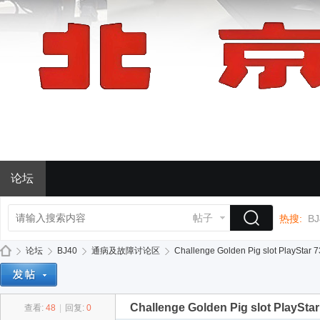
论坛
帖子
热搜:
BJ
论坛
BJ40
通病及故障讨论区
Challenge Golden Pig slot PlayStar 
Challenge Golden Pig slot PlayStar
查看:
48
|
回复:
0
BJ
»
›
›
›