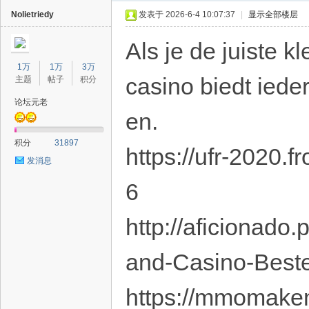
Nolietriedy
发表于 2026-6-4 10:07:37
|
显示全部楼层
Als je de juiste k
1万
1万
3万
casino biedt iede
主题
帖子
积分
论坛元老
en.
40
积分
31897
https://ufr-2020.
发消息
6
http://aficionado
and-Casino-Best
https://mmomakem