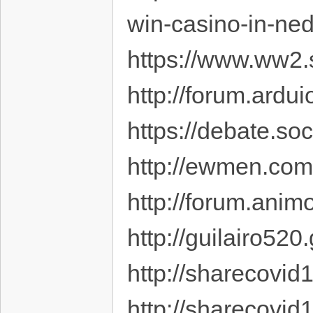
win-casino-in-ne
https://www.ww2.
http://forum.ard
https://debate.s
http://ewmen.com
http://forum.ani
http://guilairo52
http://sharecovi
http://sharecovi