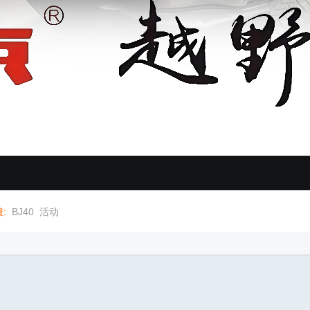
:
BJ40
活动