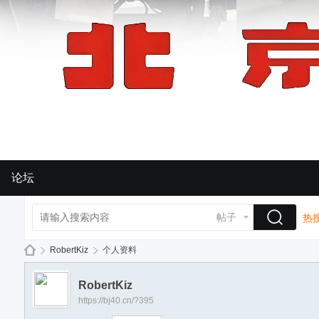
论坛
帖子
热搜
RobertKiz
个人资料
RobertKiz
https://bj40.cn/?395
BJ
›
›