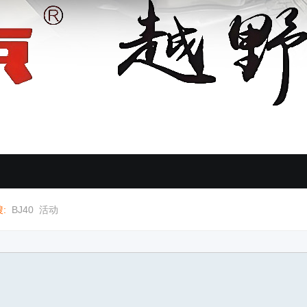
:
BJ40
活动