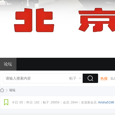
论坛
帖子
热搜:
BJ
论坛
今日:
85
|
昨日:
182
|
帖子:
28956
|
会员:
2844
|
欢迎新会员:
Arisha51Mt
BJ
»