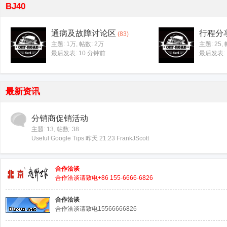
BJ40
通病及故障讨论区
行程分
(83)
主题:
1万
,
帖数:
2万
主题: 25
,
最后发表:
10 分钟前
最后发表:
最新资讯
40
分销商促销活动
主题: 13
,
帖数: 38
Useful Google Tips
昨天 21:23
FrankJScott
合作洽谈
合作洽谈请致电+86 155-6666-6826
合作洽谈
合作洽谈请致电15566666826