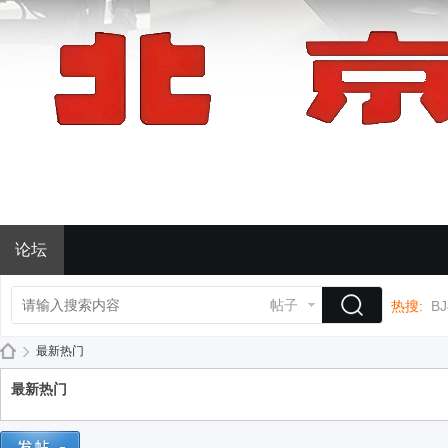
论坛
帖子
热搜:
BJ
最新热门
最新热门
BJ
›