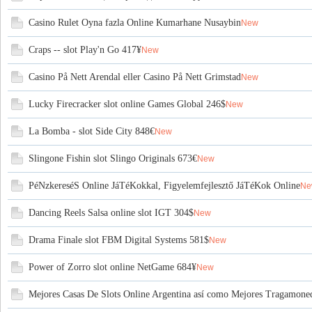
Casino Rulet Oyna fazla Online Kumarhane Nusaybin
New
Craps -- slot Play'n Go 417¥
New
Casino På Nett Arendal eller Casino På Nett Grimstad
New
Lucky Firecracker slot online Games Global 246$
New
La Bomba - slot Side City 848€
New
Slingone Fishin slot Slingo Originals 673€
New
PéNzkereséS Online JáTéKokkal, Figyelemfejlesztő JáTéKok Online
Ne
Dancing Reels Salsa online slot IGT 304$
New
Drama Finale slot FBM Digital Systems 581$
New
Power of Zorro slot online NetGame 684¥
New
Mejores Casas De Slots Online Argentina así como Mejores Tragamone