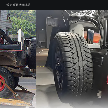
设为首页
收藏本站