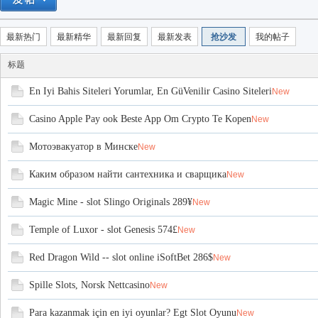
最新热门
最新精华
最新回复
最新发表
抢沙发
我的帖子
标题
En Iyi Bahis Siteleri Yorumlar, En GüVenilir Casino Siteleri
New
Casino Apple Pay ook Beste App Om Crypto Te Kopen
New
40
Мотоэвакуатор в Минске
New
Каким образом найти сантехника и сварщика
New
Magic Mine - slot Slingo Originals 289¥
New
Temple of Luxor - slot Genesis 574£
New
Red Dragon Wild -- slot online iSoftBet 286$
New
Spille Slots, Norsk Nettcasino
New
Para kazanmak için en iyi oyunlar? Egt Slot Oyunu
New